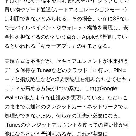
トはないため、端末を自動改札やPOSにタップしての
買い物やゲート通過(カードエミュレーションモード)
は利用できないとみられる。その場合、いかにSEなし
でモバイルペイメントやウォレット機能を実現し、安
全性を担保するのかという点が、Appleが準備してい
るといわれる「キラーアプリ」のキモとなる。
実現方式は不明だが、セキュアエレメントが本来担う
データ保持をiTunesなどのクラウド上に行い、PINコ
ードと指紋認証などの2要素認証を組み合わせてセキュ
リティを高める方法が1つの案だ。これはGoogle
Walletが似たような仕組みを実現している。ただしこ
のままでは通常のクレジットカードネットワークでは
処理ができないため、何らかの工夫が必要になる。
iTunesのクレジットアカウントを使っての買い物が可
能になるという予測もあるが、これが実際に