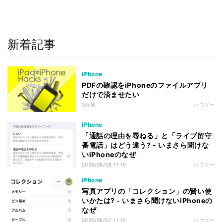
新着記事
iPhone
PDFの確認をiPhoneのファイルアプリ
だけで済ませたい
3分前
ハウツー
iPhone
「通話の理由を尋ねる」と「ライブ留守
番電話」はどう違う? - いまさら聞けな
いiPhoneのなぜ
2026/08/08 11:15
ハウツー
iPhone
写真アプリの「コレクション」の賢い使
いかたは? - いまさら聞けないiPhoneの
なぜ
2026/08/07 11:15
ハウツー