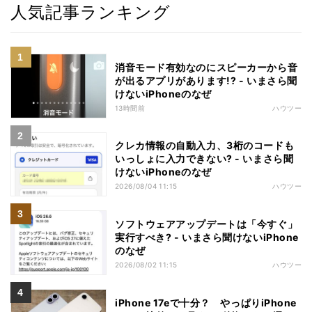
人気記事ランキング
消音モード有効なのにスピーカーから音
が出るアプリがあります!? - いまさら聞
けないiPhoneのなぜ
13時間前
ハウツー
クレカ情報の自動入力、3桁のコードも
いっしょに入力できない? - いまさら聞
けないiPhoneのなぜ
2026/08/04 11:15
ハウツー
ソフトウェアアップデートは「今すぐ」
実行すべき? - いまさら聞けないiPhone
のなぜ
2026/08/02 11:15
ハウツー
iPhone 17eで十分？ やっぱりiPhone