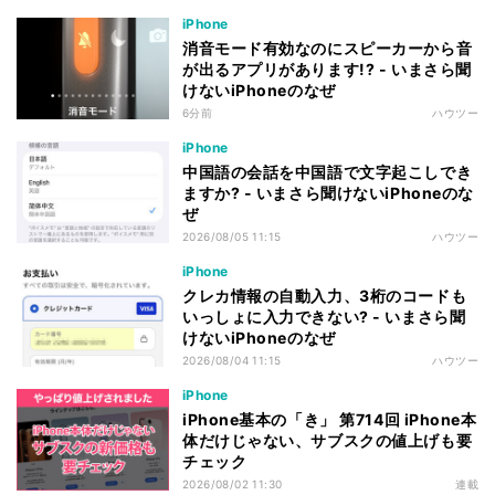
iPhone
消音モード有効なのにスピーカーから音
が出るアプリがあります!? - いまさら聞
けないiPhoneのなぜ
6分前
ハウツー
iPhone
中国語の会話を中国語で文字起こしでき
ますか? - いまさら聞けないiPhoneのな
ぜ
2026/08/05 11:15
ハウツー
iPhone
クレカ情報の自動入力、3桁のコードも
いっしょに入力できない? - いまさら聞
けないiPhoneのなぜ
2026/08/04 11:15
ハウツー
iPhone
iPhone基本の「き」 第714回 iPhone本
体だけじゃない、サブスクの値上げも要
チェック
2026/08/02 11:30
連載