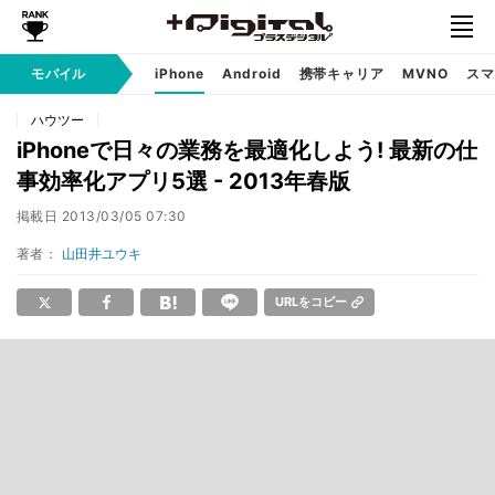
モバイル
iPhone
Android
携帯キャリア
MVNO
スマ
ハウツー
iPhoneで日々の業務を最適化しよう! 最新の仕
事効率化アプリ5選 - 2013年春版
掲載日
2013/03/05 07:30
著者：
山田井ユウキ
URLをコピー