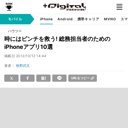
モバイル
iPhone
Android
携帯キャリア
MVNO
スマ
ハウツー
時にはピンチを救う! 総務担当者のための
iPhoneアプリ10選
掲載日
2012/10/12 14:44
著者：
牧野武文
URLをコピー