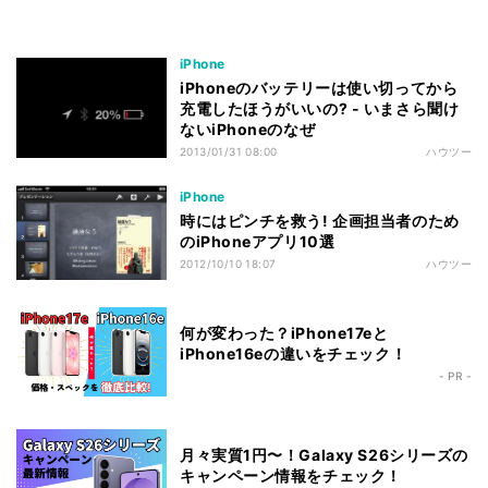
iPhone
iPhoneのバッテリーは使い切ってから
充電したほうがいいの? - いまさら聞け
ないiPhoneのなぜ
2013/01/31 08:00
ハウツー
iPhone
時にはピンチを救う! 企画担当者のため
のiPhoneアプリ10選
2012/10/10 18:07
ハウツー
何が変わった？iPhone17eと
iPhone16eの違いをチェック！
- PR -
月々実質1円〜！Galaxy S26シリーズの
キャンペーン情報をチェック！