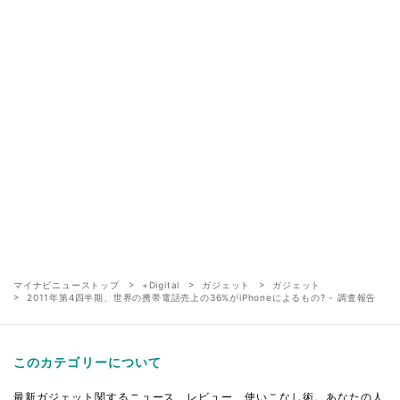
マイナビニューストップ
+Digital
ガジェット
ガジェット
2011年第4四半期、世界の携帯電話売上の36%がiPhoneによるもの? - 調査報告
このカテゴリーについて
最新ガジェット関するニュース、レビュー、使いこなし術。あなたの人