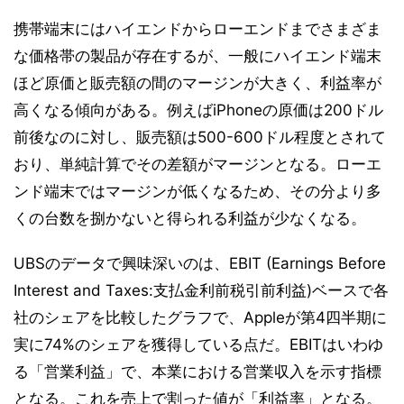
携帯端末にはハイエンドからローエンドまでさまざま
な価格帯の製品が存在するが、一般にハイエンド端末
ほど原価と販売額の間のマージンが大きく、利益率が
高くなる傾向がある。例えばiPhoneの原価は200ドル
前後なのに対し、販売額は500-600ドル程度とされて
おり、単純計算でその差額がマージンとなる。ローエ
ンド端末ではマージンが低くなるため、その分より多
くの台数を捌かないと得られる利益が少なくなる。
UBSのデータで興味深いのは、EBIT (Earnings Before
Interest and Taxes:支払金利前税引前利益)ベースで各
社のシェアを比較したグラフで、Appleが第4四半期に
実に74%のシェアを獲得している点だ。EBITはいわゆ
る「営業利益」で、本業における営業収入を示す指標
となる。これを売上で割った値が「利益率」となる。