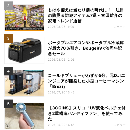
もはや備えは当たり前の時代に！ 注目
の防災＆防犯アイテム7選 - 古田雄介の
家電トレンド通信
2026/08/07 11:00
レポート
ポータブルエアコンやポータブル冷蔵庫
が最大70％引き、BougeRVが9周年記
念セール
2026/08/06 12:05
コールドブリューがわずか5分、元DJIエ
ンジニアが開発した小型コーヒーマシン
「Brezi」
2026/07/30 13:45
【3COINS】スリコ「UV変化ペルチェ付
き2重構造ハンディファン」を使ってみ
た
2026/05/22 14:45
レビュー