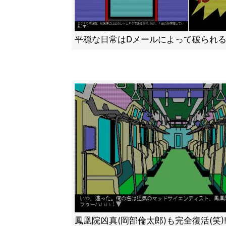
平穏な日常はDメールによって破られ
鳳凰院凶真(岡部倫太郎)も完全復活(笑)!