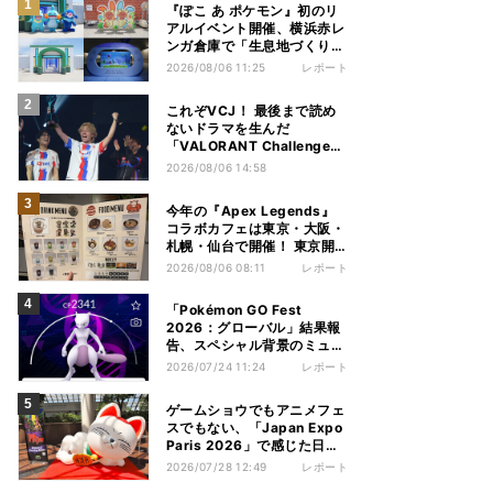
『ぽこ あ ポケモン』初のリ
アルイベント開催、横浜赤レ
ンガ倉庫で「生息地づくり」
を体験してきた
2026/08/06 11:25
レポート
これぞVCJ！ 最後まで読め
ないドラマを生んだ
「VALORANT Challengers
Japan 2026」オフラインを
2026/08/06 14:58
レポート
今年の『Apex Legends』
コラボカフェは東京・大阪・
札幌・仙台で開催！ 東京開
催分を見てきた
2026/08/06 08:11
レポート
「Pokémon GO Fest
2026：グローバル」結果報
告、スペシャル背景のミュウ
ツーや色違いポケモンもゲッ
2026/07/24 11:24
レポート
ト
ゲームショウでもアニメフェ
スでもない、「Japan Expo
Paris 2026」で感じた日本
文化の熱量
2026/07/28 12:49
レポート