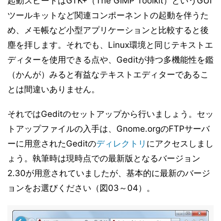
起動スピードはGTK+（The GIMP Toolkit）というGUI
ツールキットなど関連コンポーネントの起動を伴うた
め、メモ帳など小型アプリケーションと比較すると後
塵を拝します。それでも、Linux環境と同じテキストエ
ディターを使用できる点や、Geditが持つ多機能性を鑑
（かんが）みると有益なテキストエディターであるこ
とは間違いありません。
それではGeditのセットアップから行いましょう。セッ
トアップファイルの入手は、Gnome.orgのFTPサーバ
ーに用意されたGeditの
ディレクトリ
にアクセスしまし
ょう。執筆時は現時点での最新版となるバージョン
2.30が用意されていましたが、基本的に最新のバージ
ョンをお選びください（図03～04）。