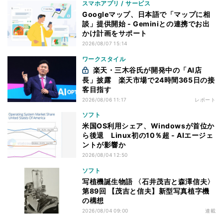
スマホアプリ / サービス
Googleマップ、日本語で「マップに相
談」提供開始 - Geminiとの連携でお出
かけ計画をサポート
2026/08/07 15:14
ワークスタイル
楽天・三木谷氏が開発中の「AI店
長」披露 楽天市場で24時間365日の接
客目指す
2026/08/06 11:17
レポート
ソフト
米国OS利用シェア、Windowsが首位か
ら後退 Linux初の10％超 - AIエージェ
ントが影響か
2026/08/04 12:50
ソフト
写植機誕生物語 〈石井茂吉と森澤信夫〉
第89回 【茂吉と信夫】新型写真植字機
の構想
2026/08/04 09:00
連載