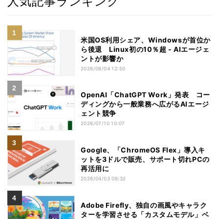
人気記事ランキング
米国OS利用シェア、Windowsが首位か
ら後退 Linux初の10％超 - AIエージェ
ントが影響か
2026/08/04 12:50
OpenAI「ChatGPT Work」発表 コー
ディングから一般業務へ広がるAIエージ
ェント競争
2026/07/10 10:07
Google、「ChromeOS Flex」導入キ
ットを3ドルで販売、サポート切れPCの
再活用に
2026/04/03 06:32
Adobe Firefly、独自の画風やキャラク
ターを学習させる「カスタムモデル」ベ