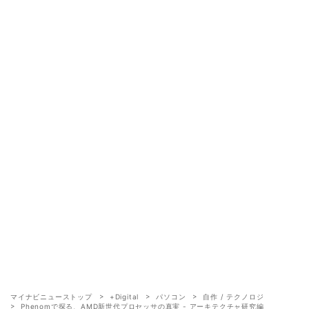
マイナビニューストップ
+Digital
パソコン
自作 / テクノロジ
Phenomで探る、AMD新世代プロセッサの真実 - アーキテクチャ研究編