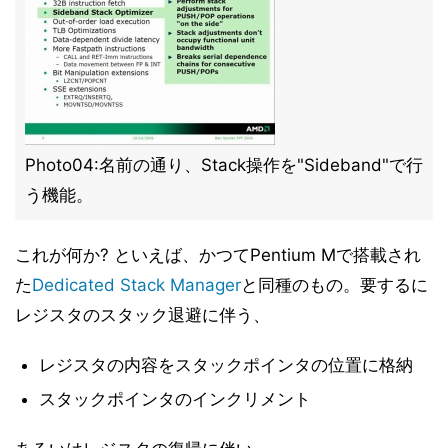
共有L3キャッシュの搭載 (2)
14
Independent DRAM Controller (1)
15
Independent DRAM Controller (2)
16
Independent DRAM Controller (3)
17
まとめ
18
Photo04:名前の通り、Stack操作を"Sideband"で行
う機能。
これが何か? といえば、かつてPentium Mで搭載され
た
Dedicated Stack Manager
と同種のもの。要するに
レジスタのスタック退避に伴う、
レジスタの内容をスタックポインタの位置に格納
スタックポインタのインクリメント