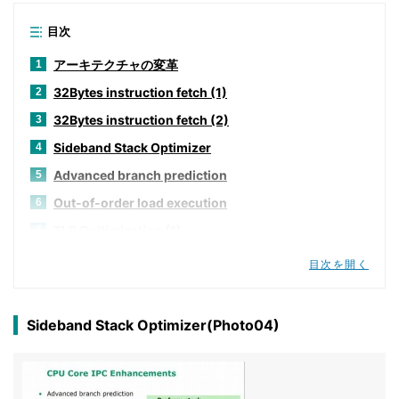
目次
アーキテクチャの変革
1
32Bytes instruction fetch (1)
2
32Bytes instruction fetch (2)
3
Sideband Stack Optimizer
4
Advanced branch prediction
5
Out-of-order load execution
6
TLB Opitimization (1)
7
TLB Opitimization (2)
8
目次を開く
TLB Opitimization (3)
9
TLB Opitimization (4)
10
Sideband Stack Optimizer(Photo04)
その他色々
11
SSE128の搭載
12
共有L3キャッシュの搭載 (1)
13