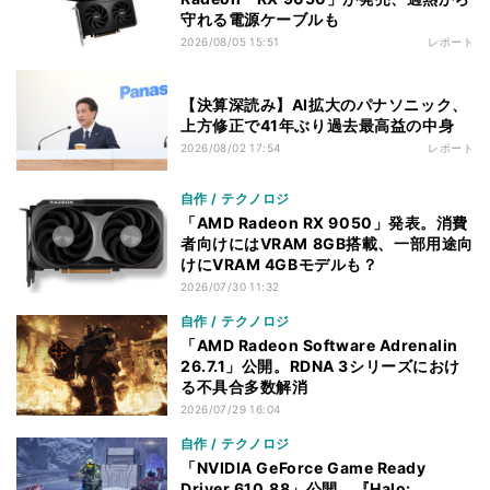
守れる電源ケーブルも
2026/08/05 15:51
レポート
【決算深読み】AI拡大のパナソニック、
上方修正で41年ぶり過去最高益の中身
2026/08/02 17:54
レポート
自作 / テクノロジ
「AMD Radeon RX 9050」発表。消費
者向けにはVRAM 8GB搭載、一部用途向
けにVRAM 4GBモデルも？
2026/07/30 11:32
自作 / テクノロジ
「AMD Radeon Software Adrenalin
26.7.1」公開。RDNA 3シリーズにおけ
る不具合多数解消
2026/07/29 16:04
自作 / テクノロジ
「NVIDIA GeForce Game Ready
Driver 610.88」公開。『Halo: