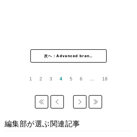
次へ：Advanced bran…
1
2
3
4
5
6
…
18
編集部が選ぶ関連記事