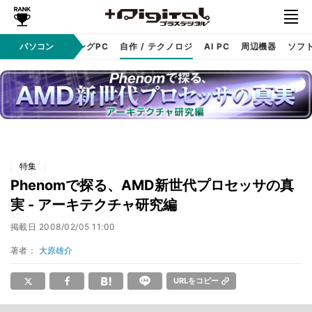
PC本体
パソコン
ゲーミングPC
自作 / テクノロジ
AI PC
周辺機器
ソフ
特集
Phenomで探る、AMD新世代プロセッサの真
実 - アーキテクチャ研究編
掲載日
2008/02/05 11:00
著者：
大原雄介
URLをコピー