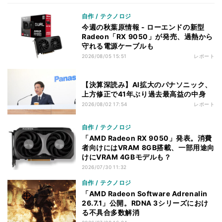
自作 / テクノロジ
今週の秋葉原情報 - ローエンドの新型
Radeon「RX 9050」が発売、過熱から
守れる電源ケーブルも
2026/08/05 15:51
レポート
【決算深読み】AI拡大のパナソニック、
上方修正で41年ぶり過去最高益の中身
2026/08/02 17:54
レポート
自作 / テクノロジ
「AMD Radeon RX 9050」発表。消費
者向けにはVRAM 8GB搭載、一部用途向
けにVRAM 4GBモデルも？
2026/07/30 11:32
自作 / テクノロジ
「AMD Radeon Software Adrenalin
26.7.1」公開。RDNA 3シリーズにおけ
る不具合多数解消