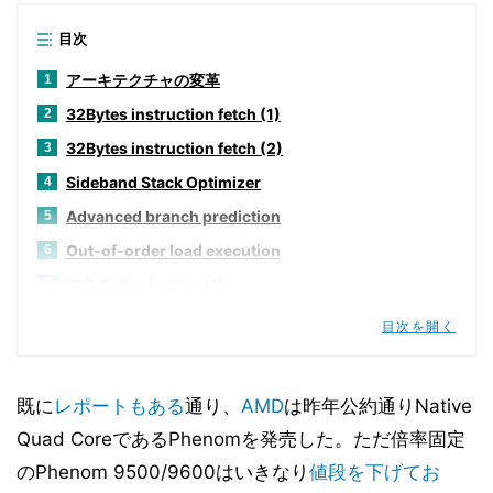
目次
アーキテクチャの変革
1
32Bytes instruction fetch (1)
2
32Bytes instruction fetch (2)
3
Sideband Stack Optimizer
4
Advanced branch prediction
5
Out-of-order load execution
6
TLB Opitimization (1)
7
TLB Opitimization (2)
8
目次を開く
TLB Opitimization (3)
9
TLB Opitimization (4)
10
既に
レポートもある
通り、
AMD
は昨年公約通りNative
その他色々
11
Quad CoreであるPhenomを発売した。ただ倍率固定
SSE128の搭載
12
のPhenom 9500/9600はいきなり
値段を下げてお
共有L3キャッシュの搭載 (1)
13