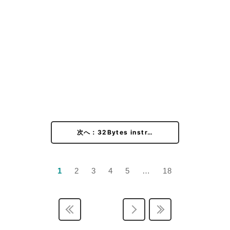
次へ：32Bytes instr…
1
2
3
4
5
…
18