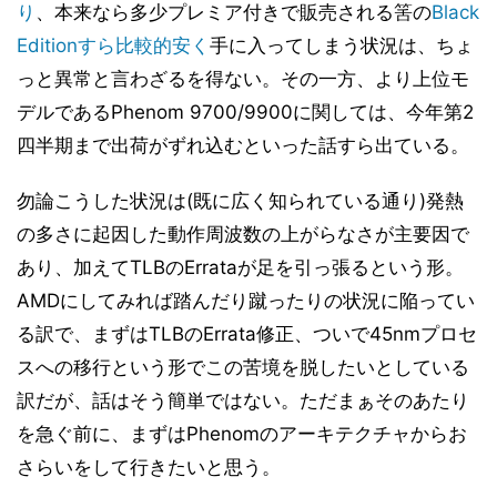
り
、本来なら多少プレミア付きで販売される筈の
Black
共有L3キャッシュの搭載 (2)
14
Editionすら比較的安く
手に入ってしまう状況は、ちょ
Independent DRAM Controller (1)
15
っと異常と言わざるを得ない。その一方、より上位モ
Independent DRAM Controller (2)
16
デルであるPhenom 9700/9900に関しては、今年第2
Independent DRAM Controller (3)
17
四半期まで出荷がずれ込むといった話すら出ている。
まとめ
18
勿論こうした状況は(既に広く知られている通り)発熱
の多さに起因した動作周波数の上がらなさが主要因で
あり、加えてTLBのErrataが足を引っ張るという形。
AMDにしてみれば踏んだり蹴ったりの状況に陥ってい
る訳で、まずはTLBのErrata修正、ついで45nmプロセ
スへの移行という形でこの苦境を脱したいとしている
訳だが、話はそう簡単ではない。ただまぁそのあたり
を急ぐ前に、まずはPhenomのアーキテクチャからお
さらいをして行きたいと思う。