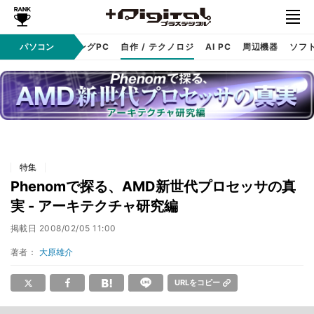
PC本体
パソコン
ゲーミングPC
自作 / テクノロジ
AI PC
周辺機器
ソフ
特集
Phenomで探る、AMD新世代プロセッサの真
実 - アーキテクチャ研究編
掲載日
2008/02/05 11:00
著者：
大原雄介
URLをコピー