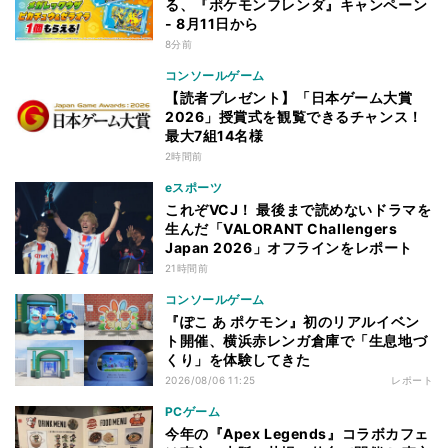
る、『ポケモンフレンダ』キャンペーン
- 8月11日から
8分前
コンソールゲーム
【読者プレゼント】「日本ゲーム大賞
2026」授賞式を観覧できるチャンス！
最大7組14名様
2時間前
eスポーツ
これぞVCJ！ 最後まで読めないドラマを
生んだ「VALORANT Challengers
Japan 2026」オフラインをレポート
21時間前
コンソールゲーム
『ぽこ あ ポケモン』初のリアルイベン
ト開催、横浜赤レンガ倉庫で「生息地づ
くり」を体験してきた
2026/08/06 11:25
レポート
PCゲーム
今年の『Apex Legends』コラボカフェ