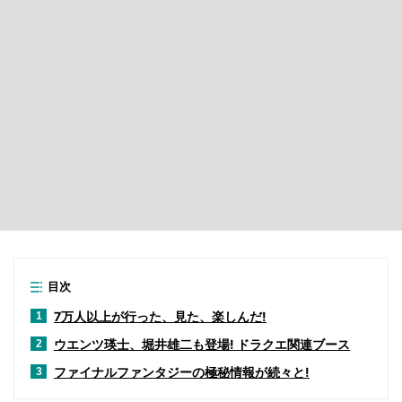
目次
7万人以上が行った、見た、楽しんだ!
1
ウエンツ瑛士、堀井雄二も登場! ドラクエ関連ブース
2
ファイナルファンタジーの極秘情報が続々と!
3