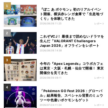
『ぽこ あ ポケモン』初のリアルイベン
ト開催、横浜赤レンガ倉庫で「生息地づ
くり」を体験してきた
2026/08/06 11:25
レポート
これぞVCJ！ 最後まで読めないドラマを
生んだ「VALORANT Challengers
Japan 2026」オフラインをレポート
2026/08/06 14:58
今年の『Apex Legends』コラボカフェ
は東京・大阪・札幌・仙台で開催！ 東京
開催分を見てきた
2026/08/06 08:11
レポート
「Pokémon GO Fest 2026：グローバ
ル」結果報告、スペシャル背景のミュウ
ツーや色違いポケモンもゲット
2026/07/24 11:24
レポート