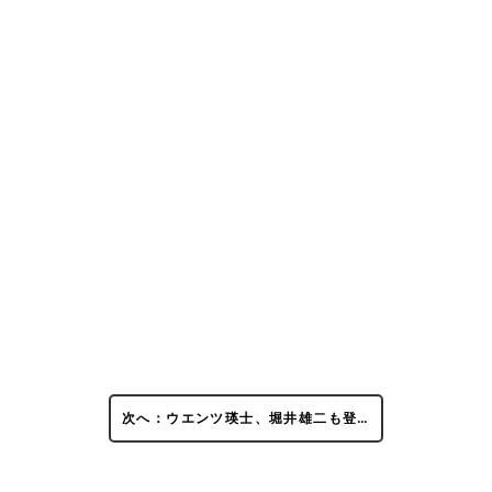
次へ：ウエンツ瑛士、堀井雄二も登…