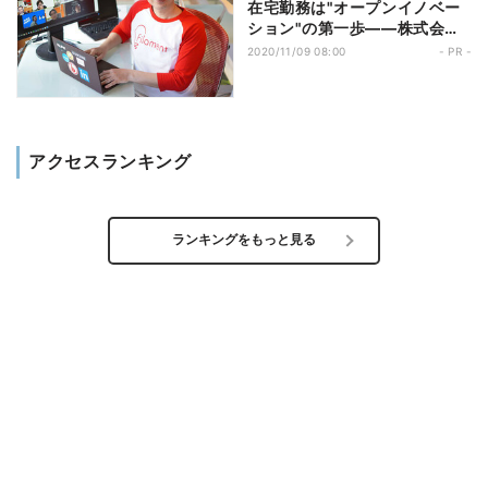
在宅勤務は"オープンイノベー
ション"の第一歩――株式会社
フィラメント 代表取締役CEO
2020/11/09 08:00
- PR -
角 勝氏
アクセスランキング
ランキングをもっと見る