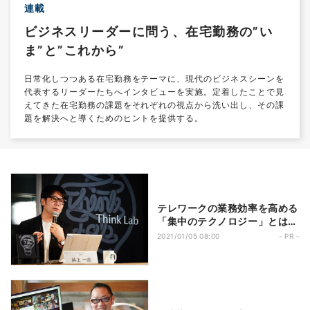
連載
ビジネスリーダーに問う、在宅勤務の”い
ま”と”これから”
日常化しつつある在宅勤務をテーマに、現代のビジネスシーンを
代表するリーダーたちへインタビューを実施。定着したことで見
えてきた在宅勤務の課題をそれぞれの視点から洗い出し、その課
題を解決へと導くためのヒントを提供する。
テレワークの業務効率を高める
「集中のテクノロジー」とは
──JINS Think Lab株式会社
2021/01/05 08:00
- PR -
井上 一鷹氏