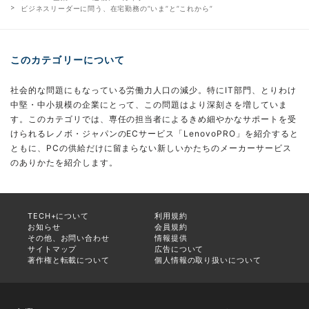
ビジネスリーダーに問う、在宅勤務の”いま”と”これから”
このカテゴリーについて
社会的な問題にもなっている労働力人口の減少。特にIT部門、とりわけ
中堅・中小規模の企業にとって、この問題はより深刻さを増していま
す。このカテゴリでは、専任の担当者によるきめ細やかなサポートを受
けられるレノボ・ジャパンのECサービス「LenovoPRO」を紹介すると
ともに、PCの供給だけに留まらない新しいかたちのメーカーサービス
のありかたを紹介します。
TECH+について
利用規約
お知らせ
会員規約
その他、お問い合わせ
情報提供
サイトマップ
広告について
著作権と転載について
個人情報の取り扱いについて