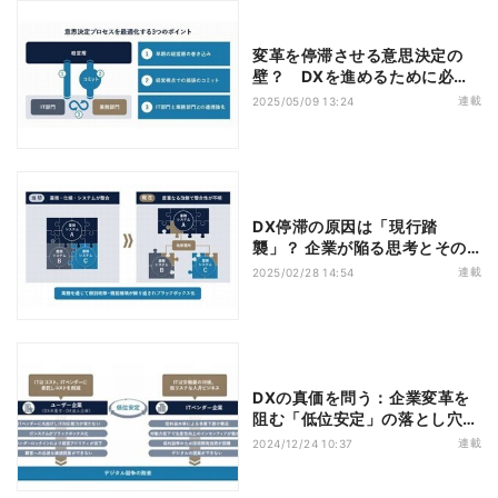
変革を停滞させる意思決定の
壁？ DXを進めるために必要
な視点
連載
2025/05/09 13:24
DX停滞の原因は「現行踏
襲」？ 企業が陥る思考とその
打開策
連載
2025/02/28 14:54
DXの真価を問う：企業変革を
阻む「低位安定」の落とし穴と
経営層の役割
連載
2024/12/24 10:37