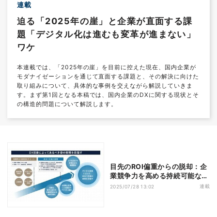
連載
迫る「2025年の崖」と企業が直面する課
題「デジタル化は進むも変革が進まない」
ワケ
本連載では、「2025年の崖」を目前に控えた現在、国内企業が
モダナイゼーションを通じて直面する課題と、その解決に向けた
取り組みについて、具体的な事例を交えながら解説していきま
す。まず第1回となる本稿では、国内企業のDXに関する現状とそ
の構造的問題について解説します。
目先のROI偏重からの脱却：企
業競争力を高める持続可能な投
資戦略とは
連載
2025/07/28 13:02