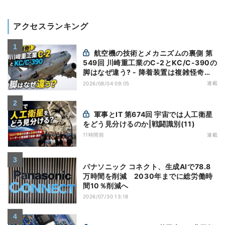
アクセスランキング
航空機の技術とメカニズムの裏側 第
549回 川崎重工業のC-2とKC/C-390の
脚はなぜ違う? - 降着装置は複雑怪奇
(5)|軍用輸送機(10)
連載
2026/08/04 09:05
軍事とIT 第674回 宇宙では人工衛星
をどう見分けるのか|戦闘識別(11)
11時間前
連載
パナソニック コネクト、生成AIで78.8
万時間を削減 2030年までに総労働時
間10％削減へ
2026/07/30 13:18