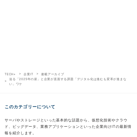
TECH+
企業IT
連載アーカイブ
迫る「2025年の崖」と企業が直面する課題「デジタル化は進むも変革が進まな
い」ワケ
このカテゴリーについて
サーバやストレージといった基本的な話題から、仮想化技術やクラウ
ド、ビッグデータ、業務アプリケーションといった企業向けITの最新情
報を紹介します。