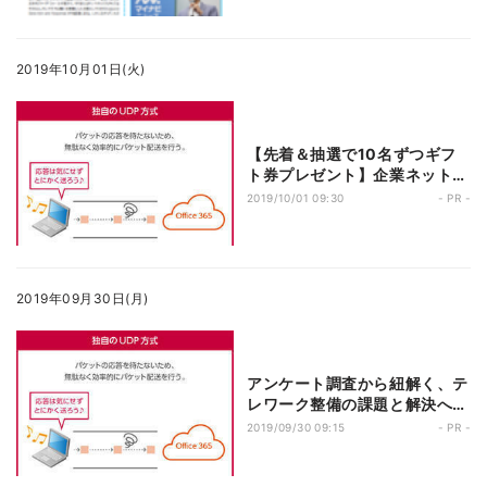
2019年10月01日(火)
【先着＆抽選で10名ずつギフ
ト券プレゼント】企業ネットワ
ークに関するアンケート
2019/10/01 09:30
- PR -
2019年09月30日(月)
アンケート調査から紐解く、テ
レワーク整備の課題と解決への
アプローチ
2019/09/30 09:15
- PR -