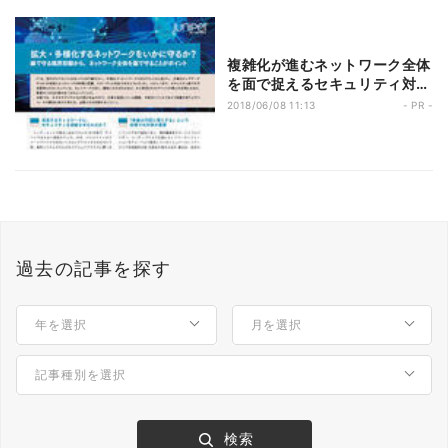
複雑化が進むネットワーク全体
を面で捉えるセキュリティ対策
とは?
2018/06/08 11:13
- PR -
過去の記事を探す