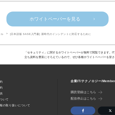
ホワイトペーパーを見る
ール
[日本語版 SASE入門書] 新時代のインシデントに対応するために
「セキュリティ」に関するホワイトペーパーが無料で閲覧できます。I
立ち資料を豊富にそろえているので、ぜひ各種ホワイトペーパーを皆さ
企業IT/テクノロジー/Memb
約
約
購読登録はこちら
供
配信停止はこちら
ついて
報の取り扱いについて