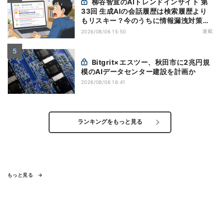
柳谷智宣のAIトレンドインサイト 第
33回 生成AIの会話履歴は検索履歴より
もリスキー？今のうちに情報漏洩対策を
万全にしておこう
連載
2026/08/06 15:50
Bitgrit×エスツー、秋田市に2兆円規
模のAIデータセンター建設を計画か
2026/08/06 16:41
ランキングをもっと見る
もっと見る