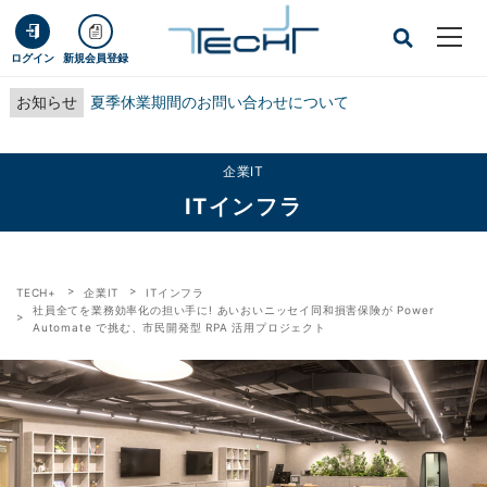
ログイン
新規会員登録
お知らせ
夏季休業期間のお問い合わせについて
企業IT
ITインフラ
TECH+
企業IT
ITインフラ
社員全てを業務効率化の担い手に! あいおいニッセイ同和損害保険が Power
Automate で挑む、市民開発型 RPA 活用プロジェクト