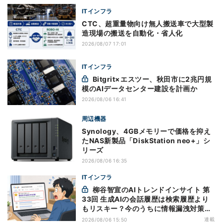
ITインフラ
CTC、超重量物向け無人搬送車で大型製
造現場の搬送を自動化・省人化
2026/08/07 17:01
ITインフラ
Bitgrit×エスツー、秋田市に2兆円規
模のAIデータセンター建設を計画か
2026/08/06 16:41
周辺機器
Synology、4GBメモリーで価格を抑え
たNAS新製品「DiskStation neo+」シ
リーズ
2026/08/06 16:35
ITインフラ
柳谷智宣のAIトレンドインサイト 第
33回 生成AIの会話履歴は検索履歴より
もリスキー？今のうちに情報漏洩対策を
万全にしておこう
連載
2026/08/06 15:50