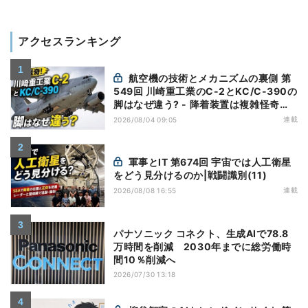
アクセスランキング
航空機の技術とメカニズムの裏側 第
549回 川崎重工業のC-2とKC/C-390の
脚はなぜ違う? - 降着装置は複雑怪奇
(5)|軍用輸送機(10)
連載
2026/08/04 09:05
軍事とIT 第674回 宇宙では人工衛星
をどう見分けるのか|戦闘識別(11)
連載
2026/08/08 16:55
パナソニック コネクト、生成AIで78.8
万時間を削減 2030年までに総労働時
間10％削減へ
2026/07/30 13:18