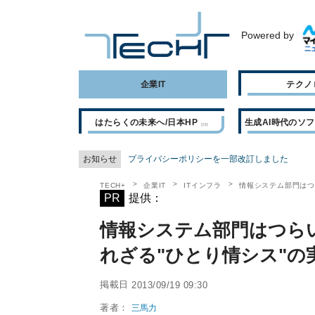
Powered by
企業IT
テクノ
はたらくの未来へ/日本HP
生成AI時代のソ
お知らせ
プライバシーポリシーを一部改訂しました
TECH+
企業IT
ITインフラ
情報システム部門はつ
PR
提供：
情報システム部門はつらい
れざる"ひとり情シス"の
掲載日
2013/09/19 09:30
著者：
三馬力