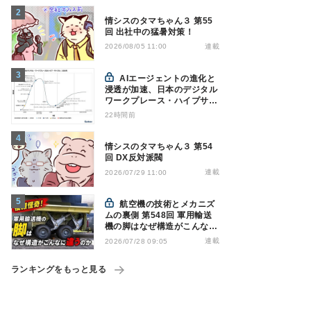
情シスのタマちゃん３ 第55
回 出社中の猛暑対策！
連載
2026/08/05 11:00
AIエージェントの進化と
浸透が加速、日本のデジタル
ワークプレース・ハイプサイ
クルをガートナーが発表
22時間前
情シスのタマちゃん３ 第54
回 DX反対派閥
連載
2026/07/29 11:00
航空機の技術とメカニズ
ムの裏側 第548回 軍用輸送
機の脚はなぜ構造がこんなに
違うのか - 降着装置は複雑怪
連載
2026/07/28 09:05
奇(4)|軍用輸送機(9)
ランキングをもっと見る