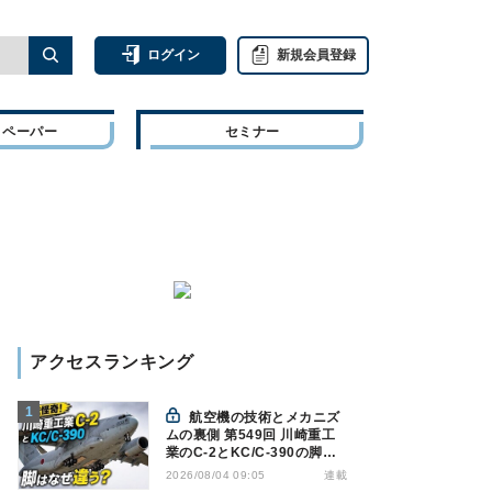
ログイン
新規会員登録
トペーパー
セミナー
アクセスランキング
航空機の技術とメカニズ
ムの裏側 第549回 川崎重工
業のC-2とKC/C-390の脚は
なぜ違う? - 降着装置は複雑
連載
2026/08/04 09:05
怪奇(5)|軍用輸送機(10)