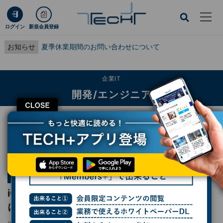
ログイン
新規会員登録
お知らせ
夏季休業期間のお問い合わせについて
企業IT
開発/エンジニア
CLOSE
TECH+
企業IT
開発/エンジニア
iOS 16で連絡先の一括バックアップが容易に！Node.jsでvCardを読もう
連載
ゼロからはじめるJavaScript
第22回
iOS 16で連絡先の一括バックアップが容易
に！Node.jsでvCardを読もう