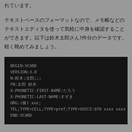
れています。
テキストベースのフォーマットなので、メモ帳などの
テキストエディタを使って気軽に中身を確認すること
ができます。以下は鈴木太郎さん1件分のデータです。
軽く眺めてみましょう。
BEGIN:VCARD

VERSION:3.0

N:鈴木;太郎;;;

FN:太郎 鈴木

X-PHONETIC-FIRST-NAME:たろう

X-PHONETIC-LAST-NAME:すずき

ORG:(株) xxx;

TEL;TYPE=CELL;TYPE=pref;TYPE=VOICE:070 xxxx xxxx
