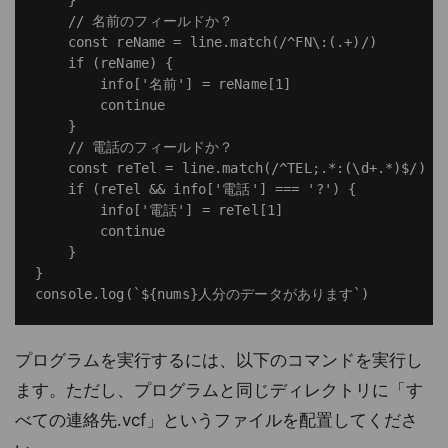
    }

    // 名前のフィールドか？

    const reName = line.match(/^FN\:(.+)/)

    if (reName) {

        info['名前'] = reName[1]

        continue

    }

    // 電話のフィールドか？

    const reTel = line.match(/^TEL;.*:(\d+.*)$/)

    if (reTel && info['電話'] === '?') {

        info['電話'] = reTel[1]

        continue

    }

}

プログラムを実行するには、以下のコマンドを実行し
ます。ただし、プログラムと同じディレクトリに「す
べての連絡先.vcf」というファイルを配置してくださ