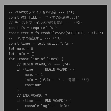
// vCardのファイル名を指定 --- (*1)

const VCF_FILE = 'すべての連絡先.vcf'

// テキストファイルの内容を読む --- (*2)

const fs = require('fs')

const text = fs.readFileSync(VCF_FILE, 'utf-8')

// 一行ずつ確認する --- (*3)

const lines = text.split('\r\n')

let nums = 0

let info = {}

for (const line of lines) {

    // BEGIN:VCARDか？ --- (*4)

    if (line === 'BEGIN:VCARD') {

        nums += 1

        info = {'名前': '?', '電話': '?'}

        continue

    }

    // END:VCARDか？

    if (line === 'END:VCARD') {

        console.log('-', info)
