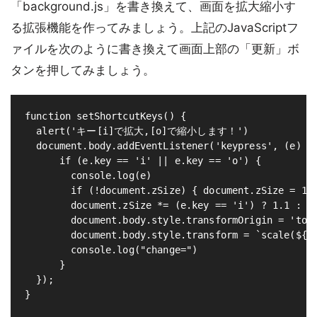
「background.js」を書き換えて、画面を拡大縮小す
る拡張機能を作ってみましょう。上記のJavaScriptフ
ァイルを次のように書き換えて画面上部の「更新」ボ
タンを押してみましょう。
function setShortcutKeys() {

  alert('キー[i]で拡大,[o]で縮小します！')

  document.body.addEventListener('keypress', (e) =>
      if (e.key == 'i' || e.key == 'o') {

        console.log(e)

        if (!document.zSize) { document.zSize = 100
        document.zSize *= (e.key == 'i') ? 1.1 : 0.
        document.body.style.transformOrigin = 'top 
        document.body.style.transform = `scale(${do
        console.log("change=")

      }

  });

}
