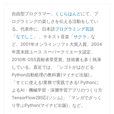
自由型プログラマー。
くじらはんど
にて、プ
ログラミングの楽しさを伝える活動をしてい
る。代表作に、日本語
プログラミング言語
「
なでしこ
」 、テキスト音楽「
サクラ
」な
ど。2001年オンラインソフト大賞入賞、2004
年度未踏ユース スーパークリエータ認定、
2010年 OSS貢献者章受賞。技術書も多く執筆
している。直近では、「シゴトがはかどる
Python自動処理の教科書(マイナビ出版)」
「すぐに使える!業務で実践できる! Pythonに
よるAI・機械学習・深層学習アプリのつくり方
TensorFlow2対応(ソシム)」「マンガでざっく
り学ぶPython(マイナビ出版)」など。