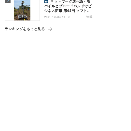
ネットワーク進化論 - モ
バイルとブロードバンドでビ
ジネス変革 第44回 ソフトバ
ンクが「HAPS」のプレ商用
連載
2026/08/06 11:00
サービス開始を表明、本格的
な商用展開のめどは
ランキングをもっと見る