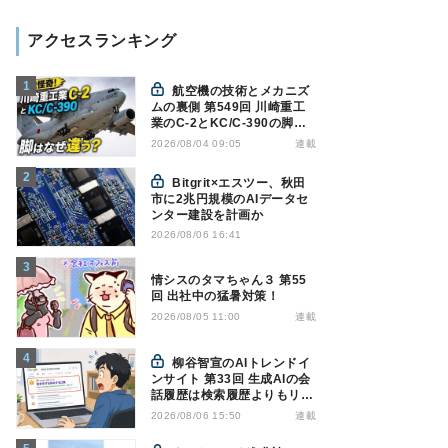
アクセスランキング
航空機の技術とメカニズ
ムの裏側 第549回 川崎重工
業のC-2とKC/C-390の脚は
なぜ違う? - 降着装置は複雑
連載
2026/08/04 09:05
怪奇(5)|軍用輸送機(10)
Bitgrit×エスツー、秋田
市に2兆円規模のAIデータセ
ンター建設を計画か
2026/08/06 16:41
情シスのタマちゃん３ 第55
回 出社中の猛暑対策！
連載
2026/08/05 11:00
柳谷智宣のAIトレンドイ
ンサイト 第33回 生成AIの会
話履歴は検索履歴よりもリス
キー？今のうちに情報漏洩対
連載
2026/08/06 15:50
策を万全にしておこう