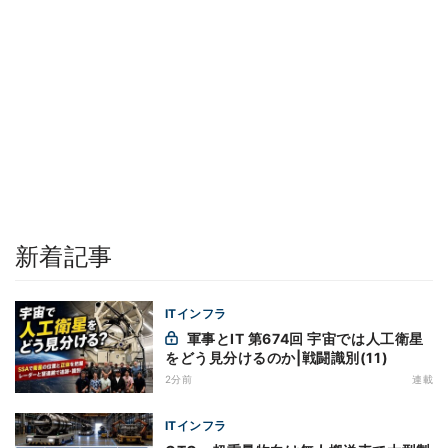
新着記事
ITインフラ
軍事とIT 第674回 宇宙では人工衛星
をどう見分けるのか|戦闘識別(11)
2分前
連載
ITインフラ