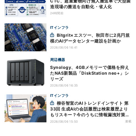
CTC、超重量物向け無人搬送車で大型製
造現場の搬送を自動化・省人化
24時間前
ITインフラ
Bitgrit×エスツー、秋田市に2兆円規
模のAIデータセンター建設を計画か
2026/08/06 16:41
周辺機器
Synology、4GBメモリーで価格を抑え
たNAS新製品「DiskStation neo+」シ
リーズ
2026/08/06 16:35
ITインフラ
柳谷智宣のAIトレンドインサイト 第
33回 生成AIの会話履歴は検索履歴より
もリスキー？今のうちに情報漏洩対策を
万全にしておこう
連載
2026/08/06 15:50