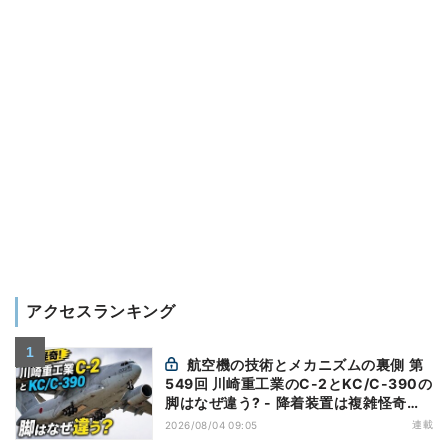
アクセスランキング
航空機の技術とメカニズムの裏側 第
549回 川崎重工業のC-2とKC/C-390の
脚はなぜ違う? - 降着装置は複雑怪奇
(5)|軍用輸送機(10)
連載
2026/08/04 09:05