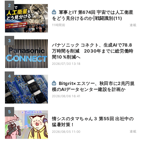
軍事とIT 第674回 宇宙では人工衛星
をどう見分けるのか|戦闘識別(11)
11時間前
連載
パナソニック コネクト、生成AIで78.8
万時間を削減 2030年までに総労働時
間10％削減へ
2026/07/30 13:18
Bitgrit×エスツー、秋田市に2兆円規
模のAIデータセンター建設を計画か
2026/08/06 16:41
情シスのタマちゃん３ 第55回 出社中の
猛暑対策！
連載
2026/08/05 11:00