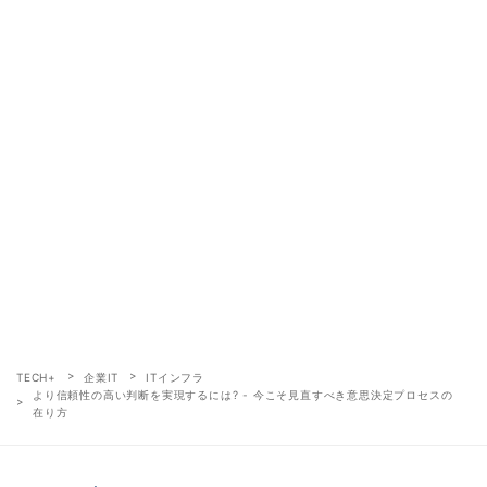
TECH+
企業IT
ITインフラ
より信頼性の高い判断を実現するには? - 今こそ見直すべき意思決定プロセスの
在り方