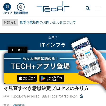
ログイン
新規会員登録
お知らせ
夏季休業期間のお問い合わせについて
企業IT
ITインフラ
CLOSE
TECH+
企業IT
ITインフラ
より信頼性の高い判断を実現するには? - 今こそ見直すべき意思決定プロセスの
在り方
より信頼性の高い判断を実現するには? - 今こ
そ見直すべき意思決定プロセスの在り方
掲載日
更新日
2021/07/30 08:30
2021/07/30 10:01
著者：
伊藤正子