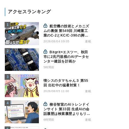
アクセスランキング
航空機の技術とメカニズ
ムの裏側 第549回 川崎重工
業のC-2とKC/C-390の脚は
なぜ違う? - 降着装置は複雑
連載
2026/08/04 09:05
怪奇(5)|軍用輸送機(10)
Bitgrit×エスツー、秋田
市に2兆円規模のAIデータセ
ンター建設を計画か
5時間前
情シスのタマちゃん３ 第55
回 出社中の猛暑対策！
連載
2026/08/05 11:00
柳谷智宣のAIトレンドイ
ンサイト 第33回 生成AIの会
話履歴は検索履歴よりもリス
キー？今のうちに情報漏洩対
6時間前
連載
策を万全にしておこう