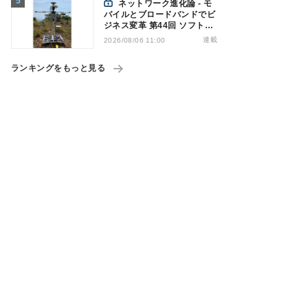
ネットワーク進化論 - モ
バイルとブロードバンドでビ
ジネス変革 第44回 ソフトバ
ンクが「HAPS」のプレ商用
連載
2026/08/06 11:00
サービス開始を表明、本格的
な商用展開のめどは
ランキングをもっと見る