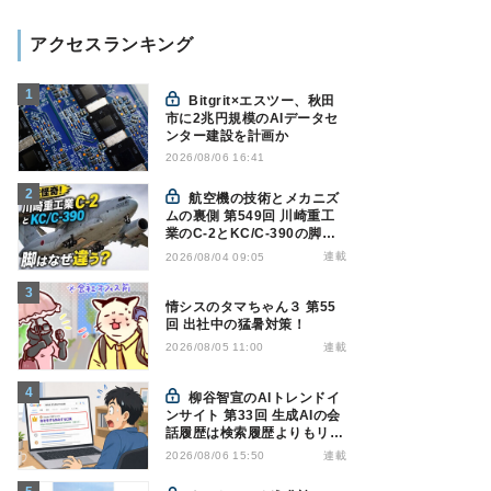
アクセスランキング
Bitgrit×エスツー、秋田
市に2兆円規模のAIデータセ
ンター建設を計画か
2026/08/06 16:41
航空機の技術とメカニズ
ムの裏側 第549回 川崎重工
業のC-2とKC/C-390の脚は
なぜ違う? - 降着装置は複雑
連載
2026/08/04 09:05
怪奇(5)|軍用輸送機(10)
情シスのタマちゃん３ 第55
回 出社中の猛暑対策！
連載
2026/08/05 11:00
柳谷智宣のAIトレンドイ
ンサイト 第33回 生成AIの会
話履歴は検索履歴よりもリス
キー？今のうちに情報漏洩対
連載
2026/08/06 15:50
策を万全にしておこう