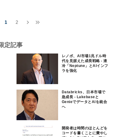
1
2
限定記事
レノボ、AI市場1兆ドル時
代を見据えた成長戦略 - 液
冷「Neptune」とAIインフ
ラを強化
Databricks、日本市場で
急成長 - Lakebaseと
GenieでデータとAIを統合
へ
開発者は時間のほとんどを
コードを書くことに費やし