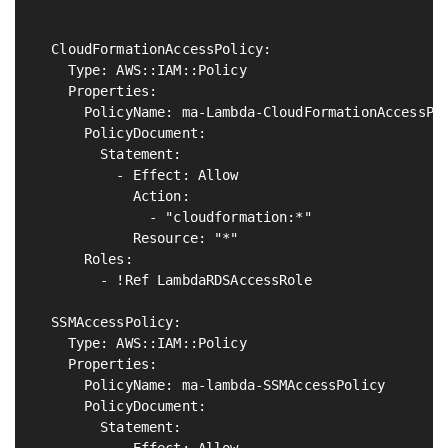
                                                   
  CloudFormationAccessPolicy:                      
    Type: AWS::IAM::Policy

    Properties:

      PolicyName: ma-Lambda-CloudFormationAccessPol
      PolicyDocument:

        Statement:

          - Effect: Allow

            Action:

              - "cloudformation:*"

            Resource: "*"

      Roles:

        - !Ref LambdaRDSAccessRole

  SSMAccessPolicy:                                 
    Type: AWS::IAM::Policy

    Properties:

      PolicyName: ma-lambda-SSMAccessPolicy

      PolicyDocument:

        Statement:
