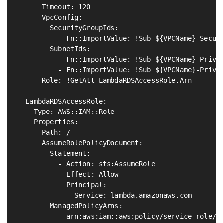
      Timeout: 120

      VpcConfig:                                   
        SecurityGroupIds:

          - Fn::ImportValue: !Sub ${VPCName}-Securi
        SubnetIds:                                 
          - Fn::ImportValue: !Sub ${VPCName}-Privat
          - Fn::ImportValue: !Sub ${VPCName}-Privat
      Role: !GetAtt LambdaRDSAccessRole.Arn        
  LambdaRDSAccessRole:                             
    Type: AWS::IAM::Role

    Properties:

      Path: /

      AssumeRolePolicyDocument:

        Statement:

          - Action: sts:AssumeRole

            Effect: Allow

            Principal:

              Service: lambda.amazonaws.com

        ManagedPolicyArns:

          - arn:aws:iam::aws:policy/service-role/AW