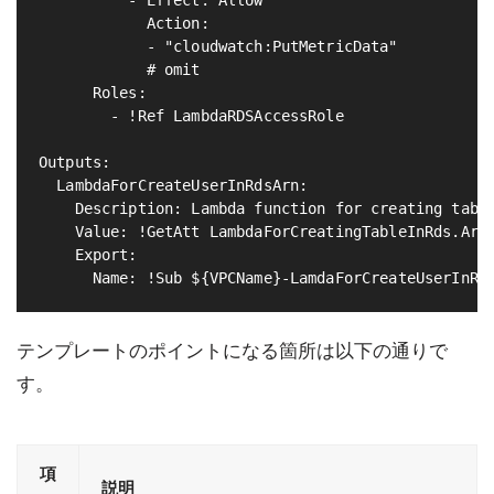
          - Effect: Allow

            Action:

            - "cloudwatch:PutMetricData"

            # omit

      Roles:

        - !Ref LambdaRDSAccessRole

Outputs:                                           
  LambdaForCreateUserInRdsArn:

    Description: Lambda function for creating table
    Value: !GetAtt LambdaForCreatingTableInRds.Arn

    Export:

テンプレートのポイントになる箇所は以下の通りで
す。
項
説明