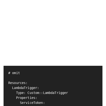
# omit

Resources:

  LambdaTrigger:

    Type: Custom::LambdaTrigger

    Properties:

      ServiceToken:
