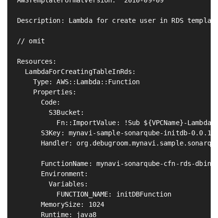
AWSTemplateFormatVersion: '2010-09-09'

Description: Lambda for create user in RDS template
// omit

Resources:

  LambdaForCreatingTableInRds:

    Type: AWS::Lambda::Function                    
    Properties:

      Code:

        S3Bucket:

          Fn::ImportValue: !Sub ${VPCName}-Lambda-S
      S3Key: mynavi-sample-sonarqube-initdb-0.0.1-S
      Handler: org.debugroom.mynavi.sample.sonarqub
                                                   
      FunctionName: mynavi-sonarqube-cfn-rds-dbinit
      Environment:

        Variables:

          FUNCTION_NAME: initDBFunction            
      MemorySize: 1024                             
      Runtime: java8
