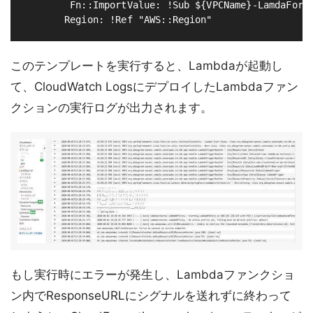
        Fn::ImportValue: !Sub ${VPCName}-LamdaForCr
このテンプレートを実行すると、Lambdaが起動し
て、CloudWatch LogsにデプロイしたLambdaファン
クションの実行ログが出力されます。
もし実行時にエラーが発生し、Lambdaファンクショ
ン内でResponseURLにシグナルを送れずに終わって