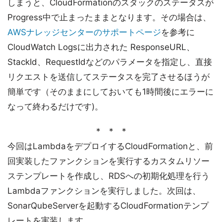
しまうと、CloudFormationのスタックのステータスが
Progress中で止まったままとなります。その場合は、
AWSナレッジセンターのサポートページ
を参考に
CloudWatch Logsに出力された ResponseURL、
StackId、RequestIdなどのパラメータを指定し、直接
リクエストを送信してステータスを完了させるほうが
簡単です（そのままにしておいても1時間後にエラーに
なって終わるだけです)。
* * *
今回はLambdaをデプロイするCloudFormationと、前
回実装したファンクションを実行するカスタムリソー
ステンプレートを作成し、RDSへの初期化処理を行う
Lambdaファンクションを実行しました。次回は、
SonarQubeServerを起動するCloudFormationテンプ
レートを実装します。