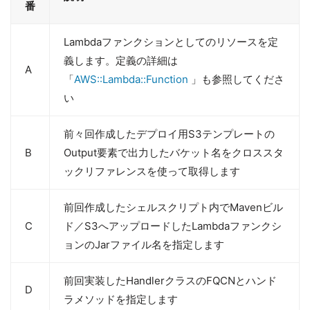
番
Lambdaファンクションとしてのリソースを定
義します。定義の詳細は
A
「
AWS::Lambda::Function
」も参照してくださ
い
前々回作成したデプロイ用S3テンプレートの
B
Output要素で出力したバケット名をクロススタ
ックリファレンスを使って取得します
前回作成したシェルスクリプト内でMavenビル
C
ド／S3へアップロードしたLambdaファンクシ
ョンのJarファイル名を指定します
前回実装したHandlerクラスのFQCNとハンド
D
ラメソッドを指定します