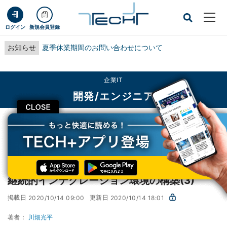
ログイン
新規会員登録
お知らせ
夏季休業期間のお問い合わせについて
企業IT
開発/エンジニア
CLOSE
TECH+
企業IT
開発/エンジニア
継続的インテグレーション環境の構築(3)
AWSで実践! 基盤構築・デプロイ自動化
第42回
継続的インテグレーション環境の構築(3)
掲載日
更新日
2020/10/14 09:00
2020/10/14 18:01
著者：
川畑光平