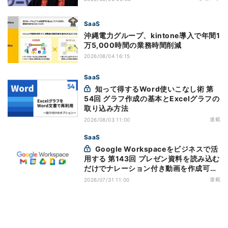
SaaS
沖縄電力グループ、kintone導入で年間1
万5,000時間の業務時間削減
2026/08/04 16:15
SaaS
知って得するWord使いこなし術 第
54回 グラフ作成の基本とExcelグラフの
取り込み方法
連載
2026/08/03 11:00
SaaS
Google Workspaceをビジネスで活
用する 第143回 プレゼン資料を読み込む
だけでナレーション付き動画を作成可能
になった「Google Vids」
連載
2026/07/31 11:00