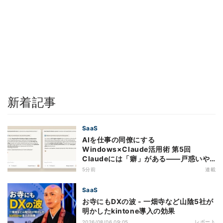
新着記事
SaaS
AIを仕事の同僚にする
Windows×Claude活用術 第5回
Claudeには「癖」がある――戸惑いや
すい7つの仕様
5分前
連載
SaaS
お寺にもDXの波 - 一畑寺など山陰5社が
明かしたkintone導入の効果
レポート
2026/08/06 09:05