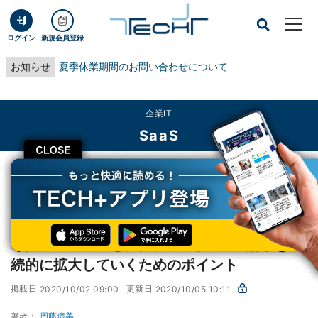
ログイン
新規会員登録
お知らせ
夏季休業期間のお問い合わせについて
企業IT
SaaS
CLOSE
TECH+
企業IT
SaaS
導入フェーズごとに要チェック! RPA活用を継続的に拡大していくためのポイン
ト
導入フェーズごとに要チェック! RPA活用を継
続的に拡大していくためのポイント
掲載日
更新日
2020/10/02 09:00
2020/10/05 10:11
著者：
周藤瞳美