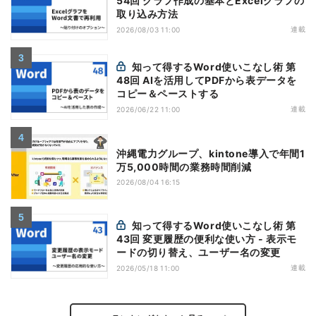
54回 グラフ作成の基本とExcelグラフの
取り込み方法
連載
2026/08/03 11:00
知って得するWord使いこなし術 第
48回 AIを活用してPDFから表データを
コピー＆ペーストする
連載
2026/06/22 11:00
沖縄電力グループ、kintone導入で年間1
万5,000時間の業務時間削減
2026/08/04 16:15
知って得するWord使いこなし術 第
43回 変更履歴の便利な使い方 - 表示モ
ードの切り替え、ユーザー名の変更
連載
2026/05/18 11:00