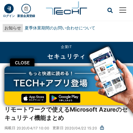
ログイン
新規会員登録
お知らせ
夏季休業期間のお問い合わせについて
企業IT
セキュリティ
CLOSE
TECH+
企業IT
セキュリティ
リモートワークで使えるMicrosoft Azureのセキュリティ機能まとめ
AzureとOffice 365のセキュリティ、MS ゆりか先生が教えま
第22回
す
リモートワークで使えるMicrosoft Azureのセ
キュリティ機能まとめ
掲載日
更新日
2020/04/17 10:00
2020/04/22 15:20