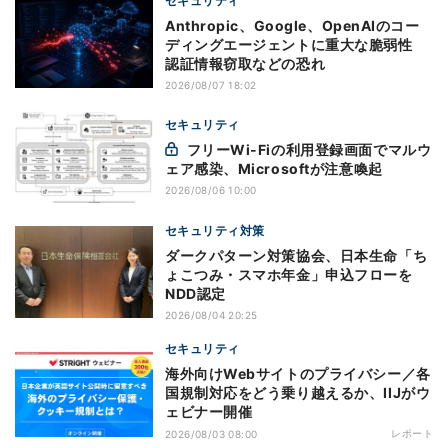
セキュリティ
Anthropic、Google、OpenAIのコー
ディングエージェントに重大な脆弱性
認証情報窃取などの恐れ
2026/08/07 18:02
セキュリティ
フリーWi-Fiの利用登録画面でマルウ
ェア感染、Microsoftが注意喚起
2026/08/06 10:00
セキュリティ対策
ダークパターン対策協会、日本生命「ち
ょこつみ・スマホ年金」申込フローを
NDD認定
2026/08/04 20:25
セキュリティ
海外向けWebサイトのプライバシー／各
国規制対応をどう乗り越えるか、IIJがウ
ェビナー開催
レポート
2026/08/03 08:00