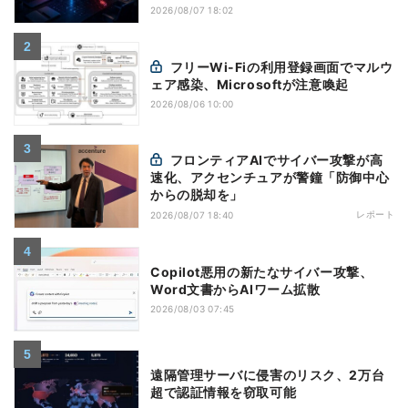
2026/08/07 18:02
フリーWi-Fiの利用登録画面でマルウ
ェア感染、Microsoftが注意喚起
2026/08/06 10:00
フロンティアAIでサイバー攻撃が高
速化、アクセンチュアが警鐘「防御中心
からの脱却を」
レポート
2026/08/07 18:40
Copilot悪用の新たなサイバー攻撃、
Word文書からAIワーム拡散
2026/08/03 07:45
遠隔管理サーバに侵害のリスク、2万台
超で認証情報を窃取可能