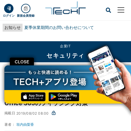
ログイン
新規会員登録
お知らせ
夏季休業期間のお問い合わせについて
企業IT
セキュリティ
CLOSE
TECH+
企業IT
セキュリティ
Office 365のフィッシング対策
AzureとOffice 365のセキュリティ、MS ゆりか先生が教えま
第19回
す
Office 365のフィッシング対策
掲載日
2019/08/02 08:00
著者：
垣内由梨香