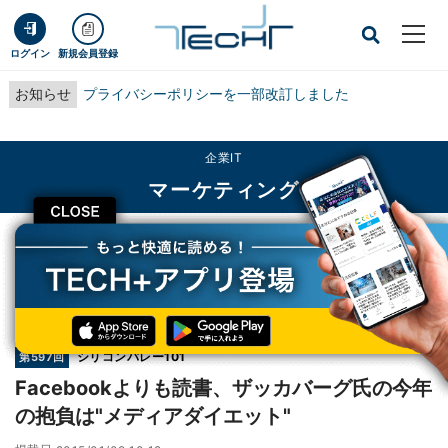
ログイン
新規会員登録
お知らせ
プライバシーポリシーを一部改訂しました
企業IT
マーケティング
CLOSE
TECH+
企業IT
マーケティング
Facebookよりも読書、ザッカバーグ氏の今年の抱負は"メディアダイエット"
連載
シリコンバレー101
第597回
Facebookよりも読書、ザッカバーグ氏の今年
の抱負は"メディアダイエット"