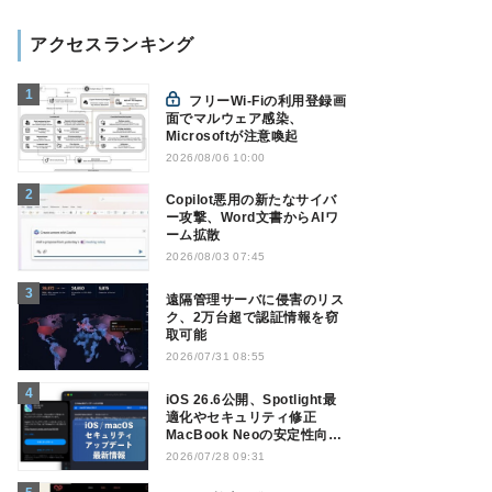
アクセスランキング
フリーWi-Fiの利用登録画
面でマルウェア感染、
Microsoftが注意喚起
2026/08/06 10:00
Copilot悪用の新たなサイバ
ー攻撃、Word文書からAIワ
ーム拡散
2026/08/03 07:45
遠隔管理サーバに侵害のリス
ク、2万台超で認証情報を窃
取可能
2026/07/31 08:55
iOS 26.6公開、Spotlight最
適化やセキュリティ修正
MacBook Neoの安定性向上
も
2026/07/28 09:31