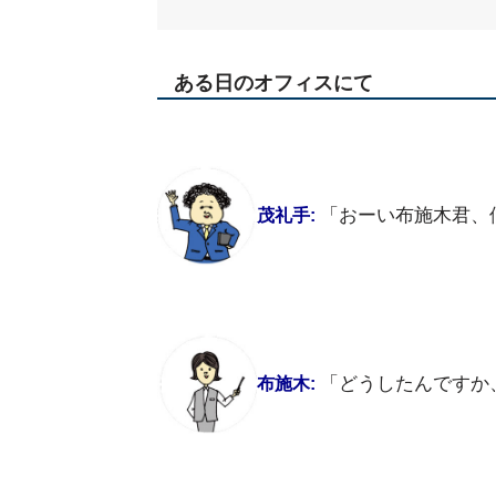
ある日のオフィスにて
「おーい布施木君、
茂礼手:
「どうしたんですか
布施木: