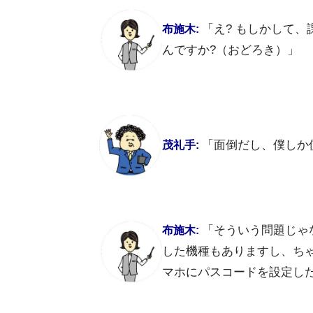
「え? もしかして
布施木:
んですか?（おどろき）」
「面倒だし、僕しか
茂礼手:
「そういう問題じゃ
布施木:
した機種もありますし、ち
マホにパスコードを設定し