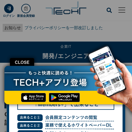
ログイン
新規会員登録
お知らせ
プライバシーポリシーを一部改訂しました
企業IT
開発/エンジニア
CLOSE
TECH+
企業IT
開発/エンジニア
COBOLがコロナで大注目?! 60年以上前の言語が最近話題
連載
世界のプログラミング言語
第28回
COBOLがコロナで大注目?! 60年以上前の言
語が最近話題