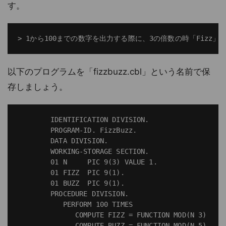
す。
以下のプログラムを「fizzbuzz.cbl」という名前で保
存しましょう。
        IDENTIFICATION DIVISION.

        PROGRAM-ID. FizzBuzz.

        DATA DIVISION.

        WORKING-STORAGE SECTION.

        01 N     PIC 9(3) VALUE 1.

        01 FIZZ  PIC 9(1).

        01 BUZZ  PIC 9(1).

        PROCEDURE DIVISION.

           PERFORM 100 TIMES

              COMPUTE FIZZ = FUNCTION MOD(N 3)

              COMPUTE BUZZ = FUNCTION MOD(N 5)
