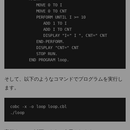
           MOVE 0 TO I

           MOVE 0 TO CNT

           PERFORM UNTIL I >= 10

              ADD 1 TO I

              ADD I TO CNT

              DISPLAY "I=" I ", CNT=" CNT

           END-PERFORM.

           DISPLAY "CNT=" CNT

           STOP RUN.

そして、以下のようなコマンドでプログラムを実行し
ます。
cobc -x -o loop loop.cbl
