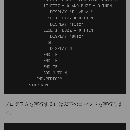
              IF FIZZ = 0 AND BUZZ = 0 THEN

                 DISPLAY "FizzBuzz"

              ELSE IF FIZZ = 0 THEN

                 DISPLAY "Fizz"

              ELSE IF BUZZ = 0 THEN

                 DISPLAY "Buzz"

              ELSE

                 DISPLAY N

              END-IF

              END-IF

              END-IF

              ADD 1 TO N

           END-PERFORM.

プログラムを実行するには以下のコマンドを実行しま
す。