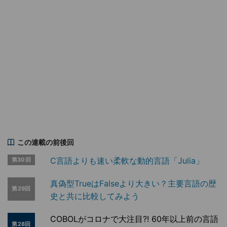
この連載の前後回
C言語よりも速い柔軟な動的言語「Julia」
第30回
真偽型TrueはFalseより大きい？主要言語の歴
第29回
史と共に比較してみよう
COBOLがコロナで大注目?! 60年以上前の言語
第28回