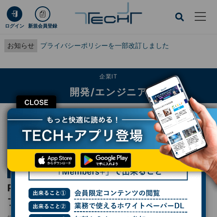
ログイン
新規会員登録
お知らせ
プライバシーポリシーを一部改訂しました
企業IT
開発/エンジニア
CLOSE
TECH+
企業IT
開発/エンジニア
PowerShell - マイクロソフトのモダンでオープンなシェル言語
連載
世界のプログラミング言語
第25回
PowerShell - マイクロソフトのモダンでオー
プンなシェル言語