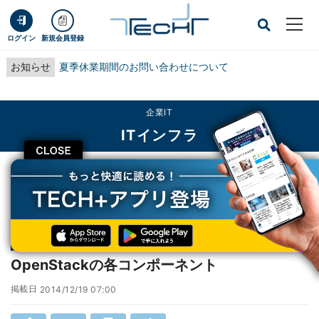
ログイン
新規会員登録
お知らせ
夏季休業期間のお問い合わせについて
企業IT
ITインフラ
CLOSE
TECH+
企業IT
ITインフラ
OpenStackの各コンポーネント
連載
ゼロから始めるOpenStack
第1回
OpenStackの各コンポーネント
掲載日
2014/12/19 07:00