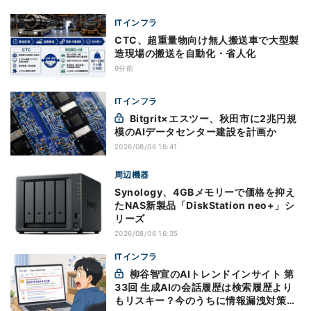
ITインフラ
CTC、超重量物向け無人搬送車で大型製
造現場の搬送を自動化・省人化
9分前
ITインフラ
Bitgrit×エスツー、秋田市に2兆円規
模のAIデータセンター建設を計画か
2026/08/06 16:41
周辺機器
Synology、4GBメモリーで価格を抑え
たNAS新製品「DiskStation neo+」シ
リーズ
2026/08/06 16:35
ITインフラ
柳谷智宣のAIトレンドインサイト 第
33回 生成AIの会話履歴は検索履歴より
もリスキー？今のうちに情報漏洩対策を