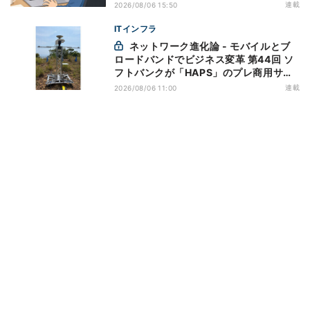
万全にしておこう
連載
2026/08/06 15:50
ITインフラ
ネットワーク進化論 - モバイルとブ
ロードバンドでビジネス変革 第44回 ソ
フトバンクが「HAPS」のプレ商用サー
ビス開始を表明、本格的な商用展開のめ
連載
2026/08/06 11:00
どは