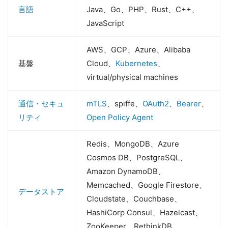
言語
Java、Go、PHP、Rust、C++、
JavaScript
AWS、GCP、Azure、Alibaba
基盤
Cloud、
Kubernetes
、
virtual/physical machines
通信・セキュ
mTLS
、spiffe、
OAuth2
、
Bearer
、
リティ
Open Policy Agent
Redis、MongoDB、Azure
Cosmos DB、PostgreSQL、
Amazon DynamoDB、
Memcached、Google Firestore、
データストア
Cloudstate、Couchbase、
HashiCorp Consul、Hazelcast、
ZooKeeper、RethinkDB、