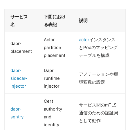
サービス
下図におけ
説明
名
る表記
Actor
actor
インスタンス
dapr-
partition
とPodのマッピング
placement
placement
テーブルを構成
dapr-
Dapr
アノテーションや環
sidecar-
runtime
境変数の設定
injector
injector
Cert
サービス間のmTLS
dapr-
authority
通信のための認証局
sentry
and
として動作
identity