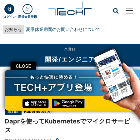
ログイン
新規会員登録
お知らせ
夏季休業期間のお問い合わせについて
企業IT
開発/エンジニア
CLOSE
TECH+
企業IT
開発/エンジニア
Daprを使ってKubernetesでマイクロサービス
連載
Kubernetes入門
第31回
Daprを使ってKubernetesでマイクロサービ
ス