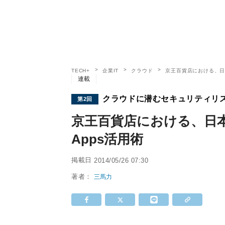
TECH+
企業IT
クラウド
京王百貨店における、日本
連載
クラウドに潜むセキュリティリ
第2回
京王百貨店における、日本
Apps活用術
掲載日
2014/05/26 07:30
著者：
三馬力