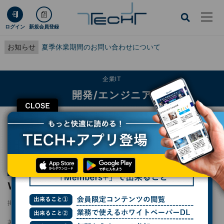
ログイン
新規会員登録
お知らせ
夏季休業期間のお問い合わせについて
企業IT
開発/エンジニア
CLOSE
TECH+
企業IT
開発/エンジニア
Windows 10のサポート終了に備えよ
連載
サイバーセキュリティ最前線
第13回
Windows 10のサポート終了に備えよ
掲載日
2025/01/08 09:00
著者：
後藤大地