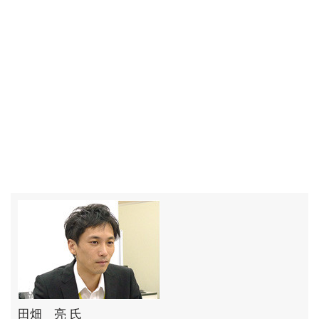
田畑 亮 氏