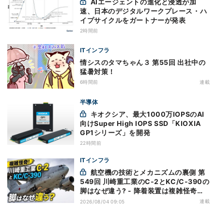
AIエージェントの進化と浸透が加
速、日本のデジタルワークプレース・ハ
イプサイクルをガートナーが発表
2時間前
ITインフラ
情シスのタマちゃん３ 第55回 出社中の
猛暑対策！
6時間前
連載
半導体
キオクシア、最大1000万IOPSのAI
向けSuper High IOPS SSD「KIOXIA
GP1シリーズ」を開発
22時間前
ITインフラ
航空機の技術とメカニズムの裏側 第
549回 川崎重工業のC-2とKC/C-390の
脚はなぜ違う? - 降着装置は複雑怪奇
(5)|軍用輸送機(10)
連載
2026/08/04 09:05