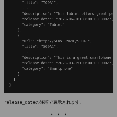
      "title": "T00A1",

      ・・・

      "description": "This tablet offers great perf
      "release_date": "2023-06-10T00:00:00.000Z",

      "category": "Tablet"

    },

    {

      "url": "http://SERVERNAME/S00A1",

      "title": "S00A1",

      ・・・

      "description": "This is a great smartphone wi
      "release_date": "2023-03-15T00:00:00.000Z",

      "category": "Smartphone"

    }

  ]

release_date
の降順で表示されます。
* * *