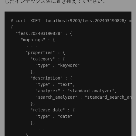
したインデックス名に置き換えてください。
# curl -XGET 'localhost:9200/fess.202403190828/_map
{

  "fess.202403190828" : {

    "mappings" : {

      ・・・

      "properties" : {

        "category" : {

          "type" : "keyword"

        },

        "description" : {

          "type" : "text",

          "analyzer" : "standard_analyzer",

          "search_analyzer" : "standard_search_anal
        },

        "release_date" : {

          "type" : "date"

        },

         ・・・

      }
