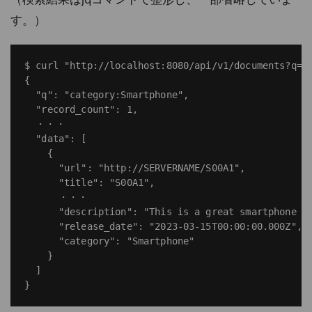
す。）
$ curl "http://localhost:8080/api/v1/documents?q=ca
{

  "q": "category:Smartphone",

  "record_count": 1,

  ・・・

  "data": [

    {

      "url": "http://SERVERNAME/S00A1",

      "title": "S00A1",

      ・・・

      "description": "This is a great smartphone wi
      "release_date": "2023-03-15T00:00:00.000Z",

      "category": "Smartphone"

    }

  ]
