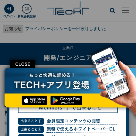
ログイン
新規会員登録
お知らせ
プライバシーポリシーを一部改訂しました
企業IT
開発/エンジニア
CLOSE
TECH+
企業IT
開発/エンジニア
検索フィールドの追加
連載
簡単導入! OSS全文検索サーバFess入門
第59回
検索フィールドの追加
掲載日
2024/04/09 09:00
著者：
菅谷信介