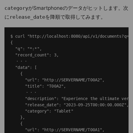
category
がSmartphoneのデータがヒットします。次
に
release_date
を降順で取得してみます。
$ curl "http://localhost:8080/api/v1/documents?q=*:
{

  "q": "*:*",

  "record_count": 3,

  ・・・

  "data": [

    {

      "url": "http://SERVERNAME/T00A2",

      "title": "T00A2",

      ・・・

      "description": "Experience the ultimate versa
      "release_date": "2023-09-25T00:00:00.000Z",

      "category": "Tablet"

    },

    {

      "url": "http://SERVERNAME/T00A1",
