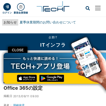
ログイン
新規会員登録
お知らせ
夏季休業期間のお問い合わせについて
企業IT
ITインフラ
CLOSE
TECH+
企業IT
ITインフラ
Office 365の設定
連載
Office 365で始めるクラウド活用
第3回
Office 365の設定
掲載日
2013/09/11 09:00
著者：
岡崎俊彦