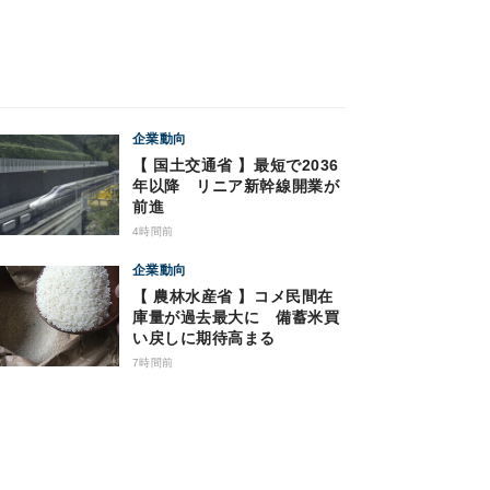
企業動向
【 国土交通省 】最短で2036
年以降 リニア新幹線開業が
前進
4時間前
企業動向
【 農林水産省 】コメ民間在
庫量が過去最大に 備蓄米買
い戻しに期待高まる
7時間前