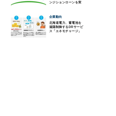
ンジションローンを実
施
企業動向
北海道電力、蓄電池を
遠隔制御するDRサービ
ス「エネモチャージ」
受付開始