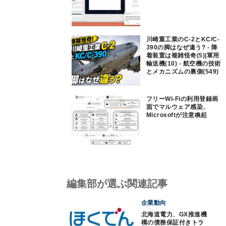
川崎重工業のC-2とKC/C-
390の脚はなぜ違う? - 降
着装置は複雑怪奇(5)|軍用
輸送機(10) - 航空機の技術
とメカニズムの裏側(549)
フリーWi-Fiの利用登録画
面でマルウェア感染、
Microsoftが注意喚起
編集部が選ぶ関連記事
企業動向
北海道電力、GX推進機
構の債務保証付きトラ