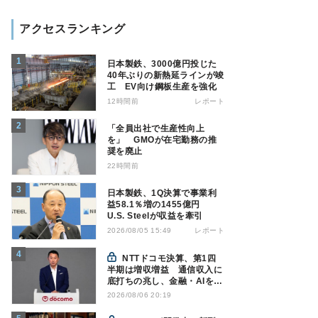
アクセスランキング
日本製鉄、3000億円投じた
40年ぶりの新熱延ラインが竣
工 EV向け鋼板生産を強化
12時間前
レポート
「全員出社で生産性向上
を」 GMOが在宅勤務の推
奨を廃止
22時間前
日本製鉄、1Q決算で事業利
益58.1％増の1455億円
U.S. Steelが収益を牽引
レポート
2026/08/05 15:49
NTTドコモ決算、第1四
半期は増収増益 通信収入に
底打ちの兆し、金融・AIを強
化
2026/08/06 20:19