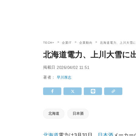
TECH+
企業IT
企業動向
北海道電力、上川大雪に
北海道電力、上川大雪に出
掲載日
2026/04/02 11:51
著者：
早川厚志
北海道
日本酒
北海道
電力は3月31日、
日本酒
メーカー