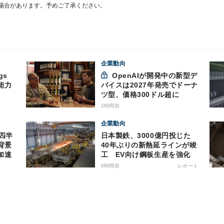
場合があります。予めご了承ください。
企業動向
gs
OpenAIが開発中の新型デ
能力
バイスは2027年発売でドーナ
ツ型、価格300ドル超に
2時間前
企業動向
日本製鉄、3000億円投じた
背景
40年ぶりの新熱延ラインが竣
加速
工 EV向け鋼板生産を強化
6時間前
レポート