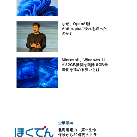
なぜ、OpenAIは
Anthropicに後れを取った
のか?
Microsoft、Windows 11
の32GB推奨を削除 8GB最
適化を進める狙いとは
企業動向
北海道電力、第一生命
保険から30億円のトラ