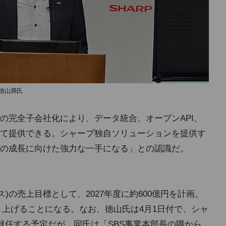
徳山満氏
の完全子会社化により、データ統合、オープンAPI、
して提供できる。シャープ独自ソリューションを提供す
の成長に向けた強力な一手になる」との認識だ。
ス)の売上目標として、2027年度に約600億円を計画。
引き上げることになる。なお、徳山氏は4月1日付で、シャ
fficer)に就任する予定だが、同氏は「SBS事業本部長の職から