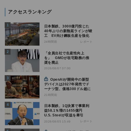
アクセスランキング
日本製鉄、3000億円投じた
40年ぶりの新熱延ラインが竣
工 EV向け鋼板生産を強化
24時間前
レポート
「全員出社で生産性向上
を」 GMOが在宅勤務の推
奨を廃止
2026/08/07 07:00
OpenAIが開発中の新型
デバイスは2027年発売でド
ーナツ型、価格300ドル超に
21時間前
日本製鉄、1Q決算で事業利
益58.1％増の1455億円
U.S. Steelが収益を牽引
レポート
2026/08/05 15:49