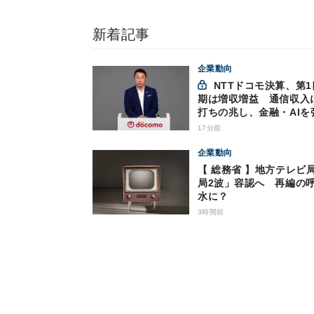
新着記事
企業動向
NTTドコモ決算、第1四半
期は増収増益 通信収入
打ちの兆し、金融・AIを
17分前
企業動向
【 総務省 】地方テレビ
局2波」容認へ 再編の
水に？
3時間前