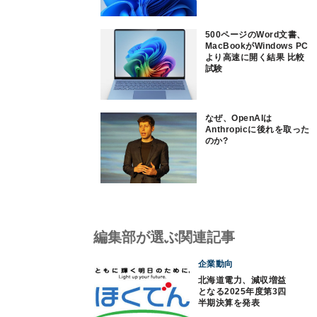
500ページのWord文書、
MacBookがWindows PC
より高速に開く結果 比較
試験
なぜ、OpenAIは
Anthropicに後れを取った
のか?
編集部が選ぶ関連記事
企業動向
北海道電力、減収増益
となる2025年度第3四
半期決算を発表