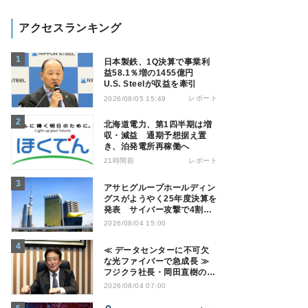
アクセスランキング
日本製鉄、1Q決算で事業利
益58.1％増の1455億円
U.S. Steelが収益を牽引
レポート
2026/08/05 15:49
北海道電力、第1四半期は増
収・減益 通期予想据え置
き、泊発電所再稼働へ
21時間前
レポート
アサヒグループホールディン
グスがようやく25年度決算を
発表 サイバー攻撃で4割減
益
2026/08/04 15:00
≪ データセンターに不可欠
な光ファイバーで急成長 ≫
フジクラ社長・岡田直樹の技
術論「見えない技術優位性、
2026/08/04 07:00
見えない差別化でトップの座
を！」