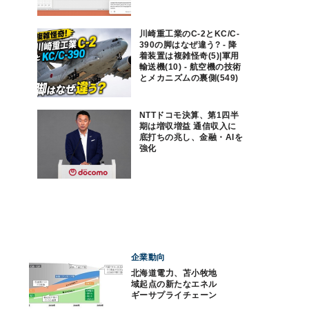
川崎重工業のC-2とKC/C-
390の脚はなぜ違う? - 降
着装置は複雑怪奇(5)|軍用
輸送機(10) - 航空機の技術
とメカニズムの裏側(549)
NTTドコモ決算、第1四半
期は増収増益 通信収入に
底打ちの兆し、金融・AIを
強化
企業動向
北海道電力、苫小牧地
域起点の新たなエネル
ギーサプライチェーン
構想をとりまとめ