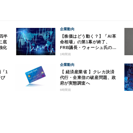
企業動向
【株価はどう動く？】「AI革
に底
命相場」の第1幕が終了、
強化
FRB議長・ウォーシュ氏の動
向にも注意
1時間前
企業動向
局「1
【 経済産業省 】クレカ決済
呼び
代行・全東信の破産問題、政
府が実態調査へ
6時間前