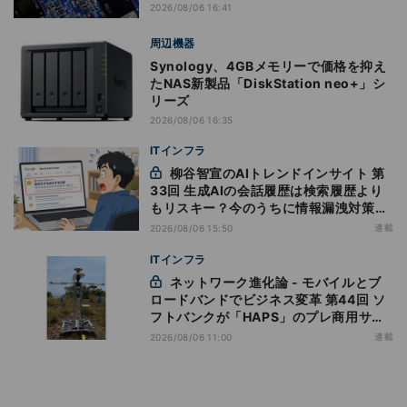
2026/08/06 16:41
周辺機器
Synology、4GBメモリーで価格を抑え
たNAS新製品「DiskStation neo+」シ
リーズ
2026/08/06 16:35
ITインフラ
柳谷智宣のAIトレンドインサイト 第
33回 生成AIの会話履歴は検索履歴より
もリスキー？今のうちに情報漏洩対策を
万全にしておこう
連載
2026/08/06 15:50
ITインフラ
ネットワーク進化論 - モバイルとブ
ロードバンドでビジネス変革 第44回 ソ
フトバンクが「HAPS」のプレ商用サー
ビス開始を表明、本格的な商用展開のめ
連載
2026/08/06 11:00
どは