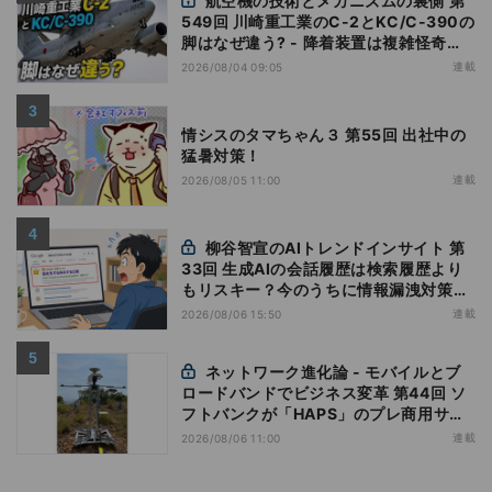
航空機の技術とメカニズムの裏側 第
549回 川崎重工業のC-2とKC/C-390の
脚はなぜ違う? - 降着装置は複雑怪奇
(5)|軍用輸送機(10)
連載
2026/08/04 09:05
情シスのタマちゃん３ 第55回 出社中の
猛暑対策！
連載
2026/08/05 11:00
柳谷智宣のAIトレンドインサイト 第
33回 生成AIの会話履歴は検索履歴より
もリスキー？今のうちに情報漏洩対策を
万全にしておこう
連載
2026/08/06 15:50
ネットワーク進化論 - モバイルとブ
ロードバンドでビジネス変革 第44回 ソ
フトバンクが「HAPS」のプレ商用サー
ビス開始を表明、本格的な商用展開のめ
連載
2026/08/06 11:00
どは