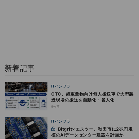
新着記事
ITインフラ
CTC、超重量物向け無人搬送車で大型製
造現場の搬送を自動化・省人化
9分前
ITインフラ
Bitgrit×エスツー、秋田市に2兆円規
模のAIデータセンター建設を計画か