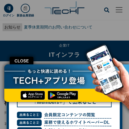
ログイン
新規会員登録
お知らせ
夏季休業期間のお問い合わせについて
企業IT
ITインフラ
CLOSE
TECH+
企業IT
ITインフラ
KDDIら、自動運転トラックを遠隔監視し異常検知時に退避する実証に成功
KDDIら、自動運転トラックを遠隔監視し異常
検知時に退避する実証に成功
掲載日
2025/08/06 13:12
著者：
熊谷知泰