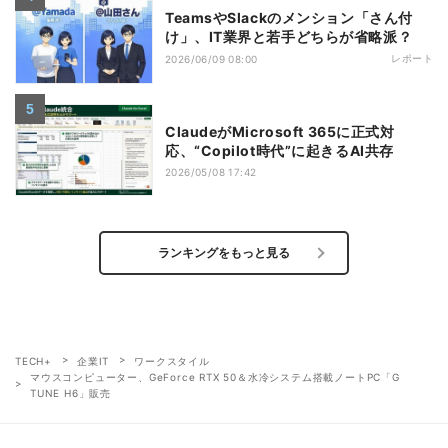
TeamsやSlackのメンション「さん付
け」、IT業界と若手どちらが省略派？
レポート
2026/06/09 08:00
ClaudeがMicrosoft 365に正式対
応、“Copilot時代”に起きるAI共存
2026/05/08 17:42
ランキングをもっと見る
TECH+
企業IT
ワークスタイル
マウスコンピューター、GeForce RTX 50＆水冷システム搭載ノートPC「G
TUNE H6」販売