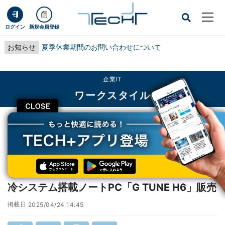
ログイン
新規会員登録
お知らせ
夏季休業期間のお問い合わせについて
企業IT
ワークスタイル
CLOSE
TECH+
企業IT
ワークスタイル
マウスコンピューター、GeForce RTX 50＆水冷システム搭載ノートPC「G
TUNE H6」販売
マウスコンピューター、GeForce RTX 50＆水
冷システム搭載ノートPC「G TUNE H6」販売
掲載日
2025/04/24 14:45