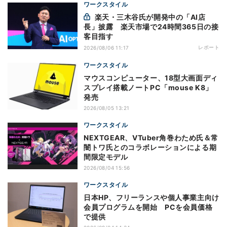
ワークスタイル
楽天・三木谷氏が開発中の「AI店
長」披露 楽天市場で24時間365日の接
客目指す
レポート
2026/08/06 11:17
ワークスタイル
マウスコンピューター、18型大画面ディ
スプレイ搭載ノートPC「mouse K8」
発売
2026/08/05 13:21
ワークスタイル
NEXTGEAR、VTuber角巻わため氏＆常
闇トワ氏とのコラボレーションによる期
間限定モデル
2026/08/04 15:56
ワークスタイル
日本HP、フリーランスや個人事業主向け
会員プログラムを開始 PCを会員価格
で提供