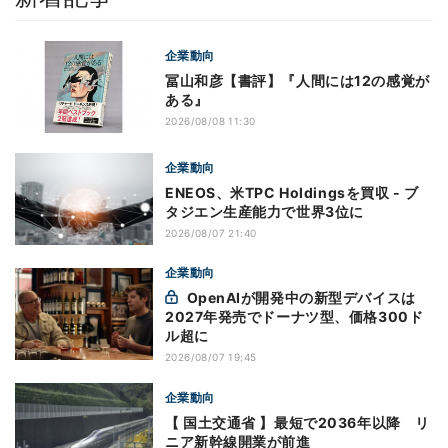
企業動向
冨山和彦【書評】『人間には12の感覚が
ある』
2026/08/08 11:30
企業動向
ENEOS、米TPC Holdingsを買収 - ブ
タジエン生産能力で世界3位に
2026/08/07 21:40
企業動向
OpenAIが開発中の新型デバイスは
2027年発売でドーナツ型、価格300ド
ル超に
2026/08/07 19:45
企業動向
【 国土交通省 】最短で2036年以降 リ
ニア新幹線開業が前進