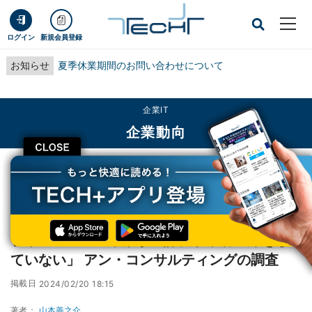
ログイン
新規会員登録
お知らせ
夏季休業期間のお問い合わせについて
企業IT
企業動向
CLOSE
TECH+
企業IT
企業動向
フリーランスの半数が「課税事業者登録をしていない」 アン・コンサルティング
の調査
フリーランスの半数が「課税事業者登録をし
ていない」 アン・コンサルティングの調査
掲載日
2024/02/20 18:15
著者：
山本善之介