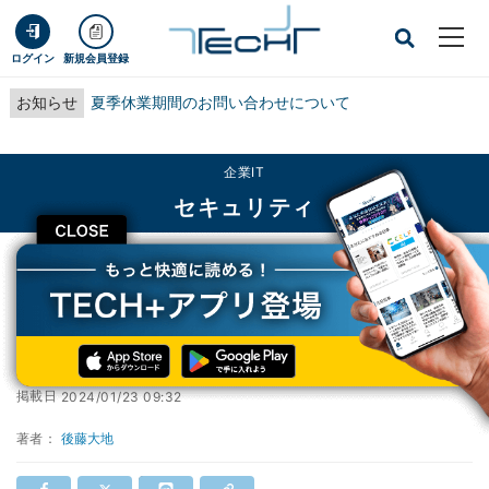
ログイン
新規会員登録
お知らせ
夏季休業期間のお問い合わせについて
企業IT
セキュリティ
CLOSE
TECH+
企業IT
セキュリティ
サイバー攻撃からヘルプデスクを守る方法
サイバー攻撃からヘルプデスクを守る方法
掲載日
2024/01/23 09:32
著者：
後藤大地