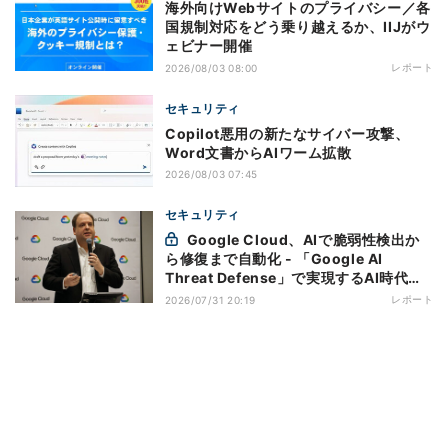
海外向けWebサイトのプライバシー／各
国規制対応をどう乗り越えるか、IIJがウ
ェビナー開催
レポート
2026/08/03 08:00
セキュリティ
Copilot悪用の新たなサイバー攻撃、
Word文書からAIワーム拡散
2026/08/03 07:45
セキュリティ
Google Cloud、AIで脆弱性検出か
ら修復まで自動化 - 「Google AI
Threat Defense」で実現するAI時代の
防御戦略
レポート
2026/07/31 20:19