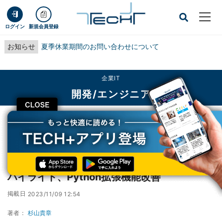
ログイン
新規会員登録
お知らせ
夏季休業期間のお問い合わせについて
企業IT
開発/エンジニア
CLOSE
TECH+
企業IT
開発/エンジニア
Visual Studio Code 2023年10月の新機能とハイライト、Python拡張機能改善
Visual Studio Code 2023年10月の新機能と
ハイライト、Python拡張機能改善
掲載日
2023/11/09 12:54
著者：
杉山貴章