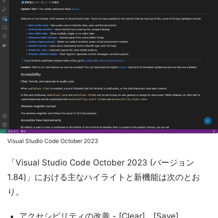
Visual Studio Code October 2023
「Visual Studio Code October 2023 (バージョン
1.84)」における主なハイライトと新機能は次のとお
り。
アクセシビリティの改善 - [Clear]、[Save]、