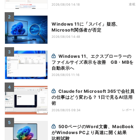
Systemを活用する
連載
2026/08/06 14:18
Windows 11に「スパイ」疑惑、
Microsoft関係者が否定
2026/08/06 14:48
Windows 11、エクスプローラーの
ファイルサイズ表示を改善 GB・MBを
自動表示へ
2026/08/05 11:16
Claude for Microsoft 365で会社員
の仕事はどう変わる？ 1日で見るAI活用
術
レポート
2026/08/05 09:34
500ページのWord文書、MacBook
がWindows PCより高速に開く結果
比較試験