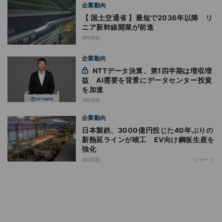
企業動向
【 国土交通省 】最短で2036年以降 リ
ニア新幹線開業が前進
4時間前
企業動向
NTTデータ決算、第1四半期は増収増
益 AI需要を背景にデータセンター投資
を加速
5時間前
企業動向
日本製鉄、3000億円投じた40年ぶりの
新熱延ラインが竣工 EV向け鋼板生産を
強化
6時間前
レポート