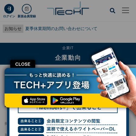
ログイン
新規会員登録
お知らせ
夏季休業期間のお問い合わせについて
企業IT
企業動向
CLOSE
TECH+
企業IT
企業動向
米IBM、5億ドルのAIベンチャー投資ファンド「IBM Enterprise AI Venture
Fund」
米IBM、5億ドルのAIベンチャー投資ファンド
「IBM Enterprise AI Venture Fund」
掲載日
更新日
2023/11/08 11:31
2023/11/09 18:40
著者：
末岡洋子