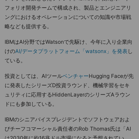
フォリオ開発チームで構成され、製品とエンジニアリ
ングにおけるオペレーションについての知識や市場戦
略なども提供する。
IBMはAI分野ではWatsonで先駆け、今年に入り企業向
けの
AI/データプラットフォーム「watsonx」を発表
し
ている。
投資としては、AIツール
ベンチャー
Hugging Faceが先
に発表したシリーズD投資ラウンド、機械学習をセキ
ュリティに応用するHiddenLayerのシリーズAラウン
ドにも参加している。
IBMのシニアバイスプレジデントでソフトウェアおよ
びチーフコマーシャル責任者のRob Thomas氏は「AI
は2030年に約16兆ドル市場になると予想されてい