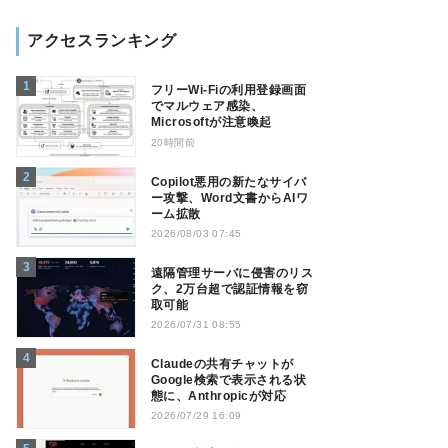
アクセスランキング
フリーWi-Fiの利用登録画面
でマルウェア感染、
Microsoftが注意喚起
20時間前
Copilot悪用の新たなサイバ
ー攻撃、Word文書からAIワ
ーム拡散
2026/08/03 07:45
遠隔管理サーバに侵害のリス
ク、2万台超で認証情報を窃
取可能
2026/07/31 08:55
Claudeの共有チャットが
Google検索で表示される状
態に、Anthropicが対応
2026/07/29 16:09