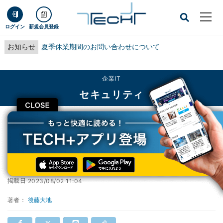
ログイン
新規会員登録
お知らせ
夏季休業期間のお問い合わせについて
企業IT
セキュリティ
CLOSE
TECH+
企業IT
セキュリティ
楽天銀行を偽るフィッシング確認、注意を
楽天銀行を偽るフィッシング確認、注意を
掲載日
2023/08/02 11:04
著者：
後藤大地