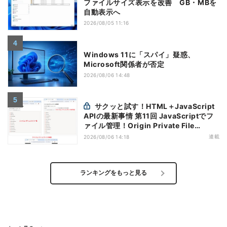
ファイルサイズ表示を改善 GB・MBを
自動表示へ
2026/08/05 11:16
Windows 11に「スパイ」疑惑、
Microsoft関係者が否定
2026/08/06 14:48
サクッと試す！HTML＋JavaScript
APIの最新事情 第11回 JavaScriptでフ
ァイル管理！Origin Private File
Systemを活用する
連載
2026/08/06 14:18
ランキングをもっと見る