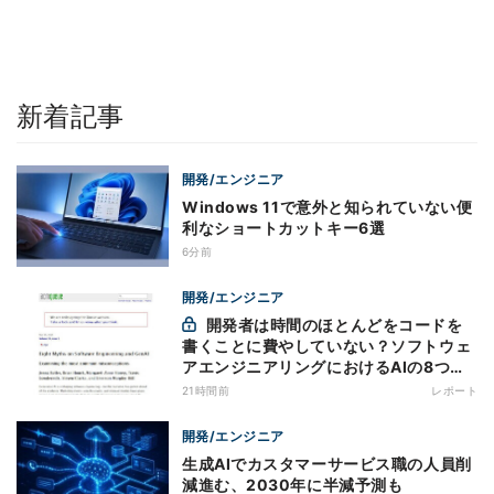
新着記事
開発/エンジニア
Windows 11で意外と知られていない便
利なショートカットキー6選
6分前
開発/エンジニア
開発者は時間のほとんどをコードを
書くことに費やしていない？ソフトウェ
アエンジニアリングにおけるAIの8つの
神話への賛否
21時間前
レポート
開発/エンジニア
生成AIでカスタマーサービス職の人員削
減進む、2030年に半減予測も