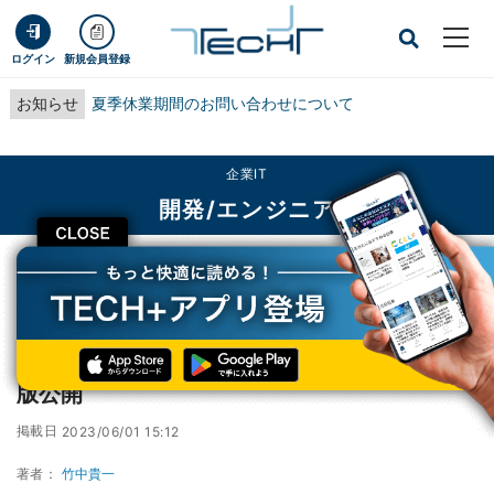
ログイン
新規会員登録
お知らせ
夏季休業期間のお問い合わせについて
企業IT
開発/エンジニア
CLOSE
TECH+
企業IT
開発/エンジニア
オープンソースCMS「Joomla 5.0」アルファ版公開
オープンソースCMS「Joomla 5.0」アルファ
版公開
掲載日
2023/06/01 15:12
著者：
竹中貴一