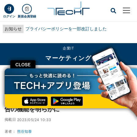
ログイン
新規会員登録
お知らせ
プライバシーポリシーを一部改訂しました
企業IT
マーケティング
CLOSE
TECH+
企業IT
マーケティング
Google、生成AIを活用した新たなGoogle広告の機能を明らかに
Google、生成AIを活用した新たなGoogle広
告の機能を明らかに
掲載日
2023/05/24 10:33
著者：
熊谷知泰