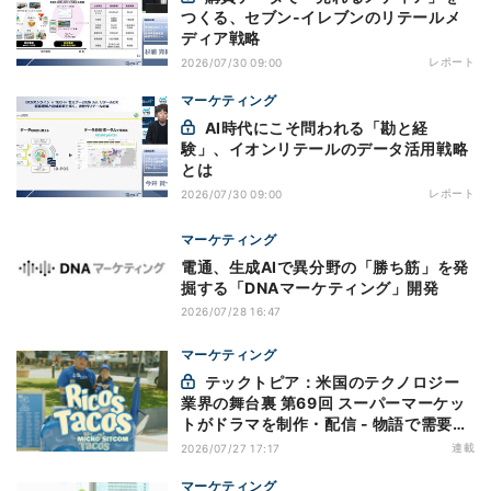
つくる、セブン-イレブンのリテールメ
ディア戦略
レポート
2026/07/30 09:00
マーケティング
AI時代にこそ問われる「勘と経
験」、イオンリテールのデータ活用戦略
とは
レポート
2026/07/30 09:00
マーケティング
電通、生成AIで異分野の「勝ち筋」を発
掘する「DNAマーケティング」開発
2026/07/28 16:47
マーケティング
テックトピア：米国のテクノロジー
業界の舞台裏 第69回 スーパーマーケッ
トがドラマを制作・配信 - 物語で需要を
演出する小売メディア
連載
2026/07/27 17:17
マーケティング