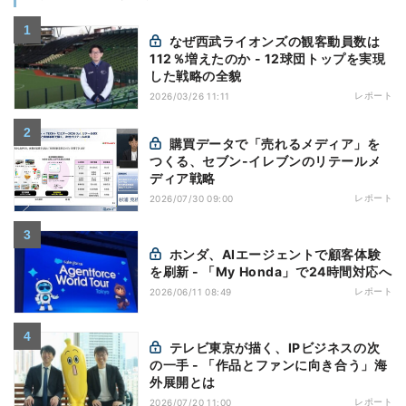
なぜ西武ライオンズの観客動員数は
112％増えたのか - 12球団トップを実現
した戦略の全貌
レポート
2026/03/26 11:11
購買データで「売れるメディア」を
つくる、セブン-イレブンのリテールメ
ディア戦略
レポート
2026/07/30 09:00
ホンダ、AIエージェントで顧客体験
を刷新 - 「My Honda」で24時間対応へ
レポート
2026/06/11 08:49
テレビ東京が描く、IPビジネスの次
の一手 - 「作品とファンに向き合う」海
外展開とは
レポート
2026/07/20 11:00